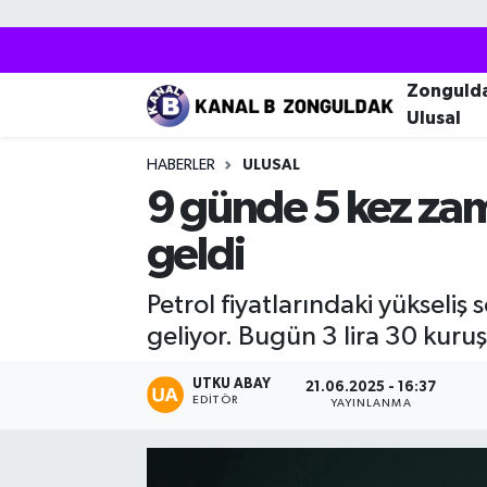
Zonguldak
Zonguldak Nöbetçi Eczaneler
Zonguld
Ulusal
Kozlu
Zonguldak Hava Durumu
HABERLER
ULUSAL
Ereğli
Zonguldak Trafik Yoğunluk Haritası
9 günde 5 kez zam
geldi
Çaycuma
Puan Durumu ve Fikstür
Petrol fiyatlarındaki yükseliş
Alaplı
Tüm Manşetler
geliyor. Bugün 3 lira 30 kuruş
Devrek
Son Dakika Haberleri
UTKU ABAY
21.06.2025 - 16:37
EDITÖR
YAYINLANMA
Gökçebey
Haber Arşivi
Bartın