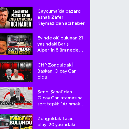
Çaycuma’da pazarcı
esnafı Zafer
Kaymaz’dan acı haber
Evinde ölü bulunan 21
yaşındaki Barış
Alper'in ölüm nedeni
belli oldu
CHP Zonguldak İl
Başkanı Olcay Can
oldu
Şenol Şanal'dan
Olcay Can atamasına
sert tepki: "Arınmak
tam da bu olsa
gerek!"
Zonguldak'ta acı
olay: 20 yaşındaki