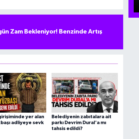
ün Zam Bekleniyor! Benzinde Artış
girişiminde yer alan
Belediyenin zabıtalara ait
üzbaşı adliyeye sevk
parkı Devrim Dural'a mı
tahsis edildi?