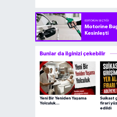
EDITÖRÜN SEÇTIĞI
Motorine Bug
Kesinleşti
Bunlar da ilginizi çekebilir
Yeni Bir Yeniden Yaşama
Suikast 
Yolculuk...
firari y
edildi