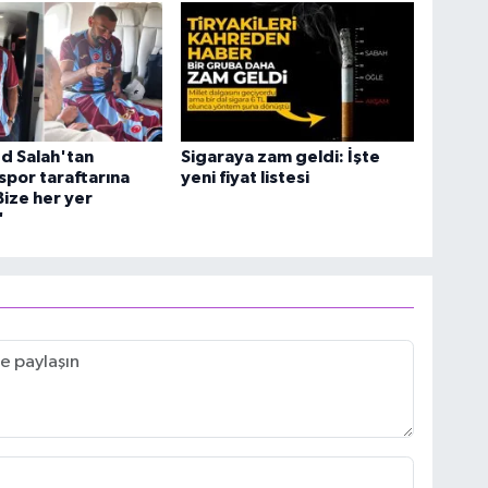
 Salah'tan
Sigaraya zam geldi: İşte
por taraftarına
yeni fiyat listesi
Bize her yer
'