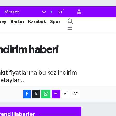
°
Merkez
21
bey
Bartın
Karabük
Spor
ndirim haberi
ıt fiyatlarına bu kez indirim
etaylar...
-
+
A
A
rend Haberler