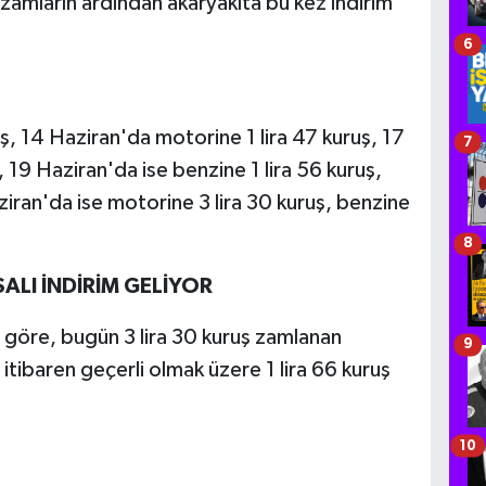
zamların ardından akaryakıta bu kez indirim
6
ş, 14 Haziran'da motorine 1 lira 47 kuruş, 17
7
 19 Haziran'da ise benzine 1 lira 56 kuruş,
ziran'da ise motorine 3 lira 30 kuruş, benzine
8
LI İNDİRİM GELİYOR
e göre, bugün 3 lira 30 kuruş zamlanan
9
tibaren geçerli olmak üzere 1 lira 66 kuruş
10