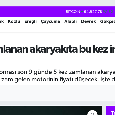
BITCOIN
64.927,78
%1.32
DOLAR
47,5894
%0.08
ak
Kozlu
Ereğli
Çaycuma
Alaplı
Devrek
Gökçe
EURO
55,0398
%-0.02
STERLİN
64,1581
%0.16
lanan akaryakıta bu kez i
GRAM ALTIN
6527.85
%0.54
BİST100
13.703
%11
 sonrası son 9 günde 5 kez zamlanan akaryak
 zam gelen motorinin fiyatı düşecek. İşte d
T