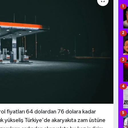
1
2
3
4
ol fiyatları 64 dolardan 76 dolara kadar
5
lık yükseliş Türkiye'de akaryakıta zam üstüne