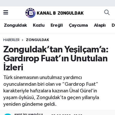
Zonguldak
Zonguldak Nöbetçi Eczaneler
Zonguldak
Kozlu
Ereğli
Çaycuma
Alaplı
D
Kozlu
Zonguldak Hava Durumu
HABERLER
ZONGULDAK
Ereğli
Zonguldak Trafik Yoğunluk Haritası
Zonguldak’tan Yeşilçam’a:
Gardırop Fuat’ın Unutulan
Çaycuma
Puan Durumu ve Fikstür
İzleri
Alaplı
Tüm Manşetler
Türk sinemasının unutulmaz yardımcı
oyuncularından biri olan ve “Gardırop Fuat”
Devrek
Son Dakika Haberleri
karakteriyle hafızalara kazınan Ünal Gürel’in
yaşam öyküsü, Zonguldak’ta geçen yıllarıyla
Gökçebey
Haber Arşivi
yeniden gündeme geldi.
Bartın