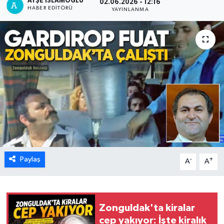
AYŞE İSLAMOĞLU
02.06.2026 - 12:16
HABER EDITÖRÜ
YAYINLANMA
Karabük
Spor
Ulusal
Paylaş
-
+
A
A
Zonguldak'ta kiralar
cep yakıyor: İşte kiralık