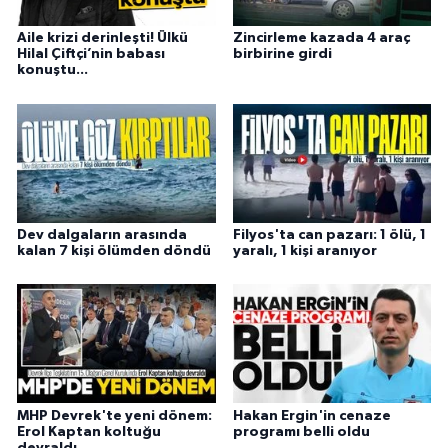
Aile krizi derinleşti! Ülkü
Zincirleme kazada 4 araç
Hilal Çiftçi’nin babası
birbirine girdi
konuştu...
Dev dalgaların arasında
Filyos'ta can pazarı: 1 ölü, 1
kalan 7 kişi ölümden döndü
yaralı, 1 kişi aranıyor
MHP Devrek'te yeni dönem:
Hakan Ergin'in cenaze
Erol Kaptan koltuğu
programı belli oldu
devraldı