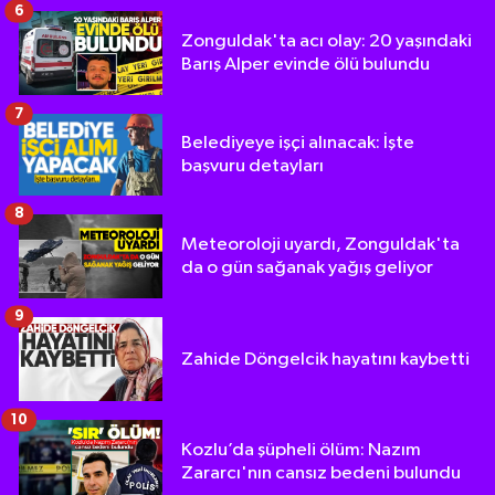
6
Zonguldak'ta acı olay: 20 yaşındaki
Barış Alper evinde ölü bulundu
7
Belediyeye işçi alınacak: İşte
başvuru detayları
8
Meteoroloji uyardı, Zonguldak'ta
da o gün sağanak yağış geliyor
9
Zahide Döngelcik hayatını kaybetti
10
Kozlu’da şüpheli ölüm: Nazım
Zararcı'nın cansız bedeni bulundu