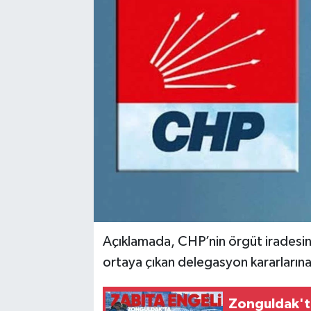
Karabük
Spor
Ulusal
Açıklamada, CHP’nin örgüt iradesine
ortaya çıkan delegasyon kararlarına 
Zonguldak'ta