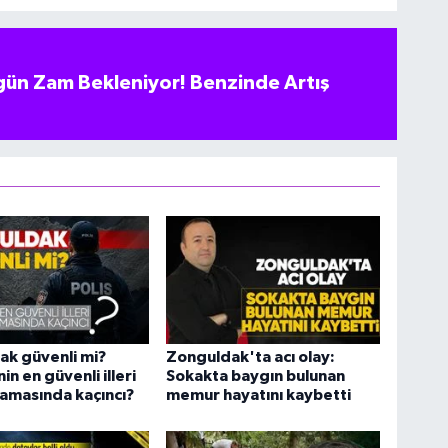
ün Zam Bekleniyor! Benzinde Artış
ak güvenli mi?
Zonguldak'ta acı olay:
in en güvenli illeri
Sokakta baygın bulunan
alamasında kaçıncı?
memur hayatını kaybetti