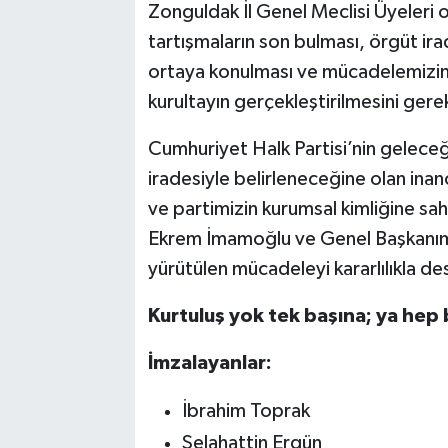
Zonguldak İl Genel Meclisi Üyeleri 
tartışmaların son bulması, örgüt ira
ortaya konulması ve mücadelemizin
kurultayın gerçekleştirilmesini gere
Cumhuriyet Halk Partisi’nin gelece
iradesiyle belirleneceğine olan ina
ve partimizin kurumsal kimliğine s
Ekrem İmamoğlu ve Genel Başkanım
yürütülen mücadeleyi kararlılıkla
Kurtuluş yok tek başına; ya hep 
İmzalayanlar:
İbrahim Toprak
Selahattin Ergün