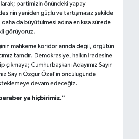
olarak; partimizin önündeki yapay
desinin yeniden güçlü ve tartışmasız şekilde
 daha da büyütülmesi adına en kısa sürede
kli görüyoruz.
ğinin mahkeme koridorlarında değil, örgütün
ncımız tamdır. Demokrasiye, halkın iradesine
ahip çıkmaya; Cumhurbaşkanı Adayımız Sayın
ız Sayın Özgür Özel’in öncülüğünde
 desteklemeye devam edeceğiz.
beraber ya hiçbirimiz."