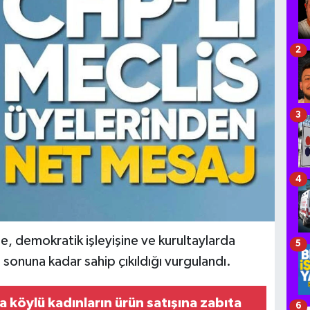
2
3
4
, demokratik işleyişine ve kurultaylarda
5
sonuna kadar sahip çıkıldığı vurgulandı.
 köylü kadınların ürün satışına zabıta
6