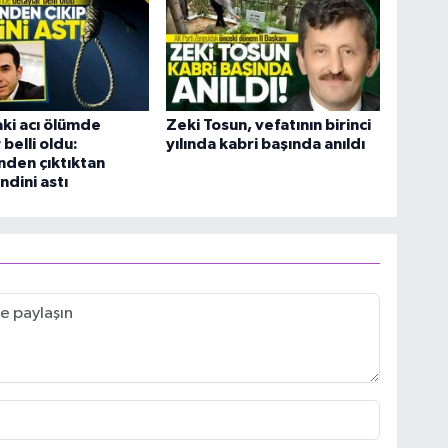
ki acı ölümde
Zeki Tosun, vefatının birinci
belli oldu:
yılında kabri başında anıldı
den çıktıktan
ndini astı