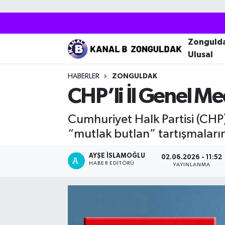
Zonguldak
Zonguldak Nöbetçi Eczaneler
Zonguld
Ulusal
Kozlu
Zonguldak Hava Durumu
HABERLER
ZONGULDAK
Ereğli
Zonguldak Trafik Yoğunluk Haritası
CHP’li İl Genel M
Çaycuma
Puan Durumu ve Fikstür
Cumhuriyet Halk Partisi (CHP)
“mutlak butlan” tartışmalarına
Alaplı
Tüm Manşetler
AYŞE İSLAMOĞLU
02.06.2026 - 11:52
HABER EDITÖRÜ
Devrek
Son Dakika Haberleri
YAYINLANMA
Gökçebey
Haber Arşivi
Bartın