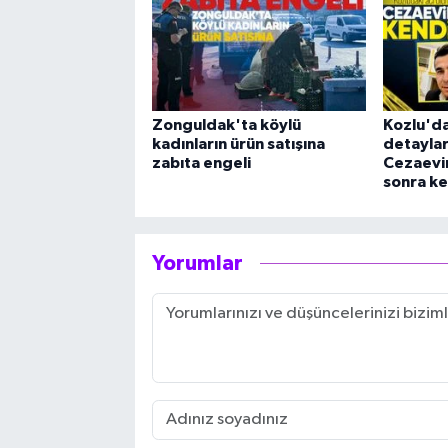
Zonguldak'ta köylü
Kozlu'da
kadınların ürün satışına
detaylar 
zabıta engeli
Cezaevin
sonra ke
Yorumlar