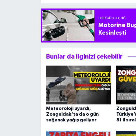
EDITÖRÜN SEÇTIĞI
Motorine Bug
Kesinleşti
Bunlar da ilginizi çekebilir
Meteoroloji uyardı,
Zonguld
Zonguldak'ta da o gün
Türkiye’n
sağanak yağış geliyor
81 il sır