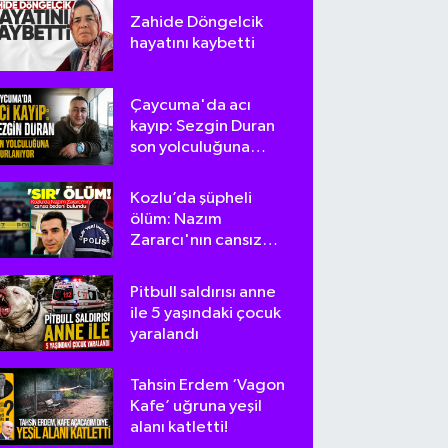
Zahide Döngelcik
hayatını kaybetti
Çaycuma'da acı
kayıp: Sezgin Duran
son yolculuğuna
uğurlanıyor
Kozlu’da şüpheli
ölüm: Nazım
Zararcı'nın cansız
bedeni bulundu
Pitbull saldırısı anne
ile 5 yaşındaki çocuk
yaralandı
Tahsin Erdem ‘Vagon
Kafe’ uğruna yeşil
alanı katletti!