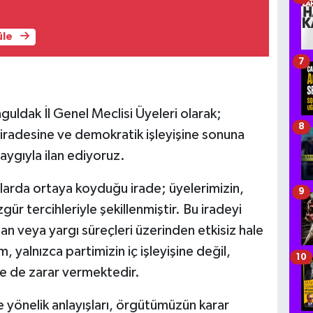
üle
7
guldak İl Genel Meclisi Üyeleri olarak;
8
 iradesine ve demokratik işleyişine sonuna
aygıyla ilan ediyoruz.
ylarda ortaya koyduğu irade; üyelerimizin,
9
ür tercihleriyle şekillenmiştir. Bu iradeyi
n veya yargı süreçleri üzerinden etkisiz hale
, yalnızca partimizin iç işleyişine değil,
10
ne de zarar vermektedir.
ye yönelik anlayışları, örgütümüzün karar