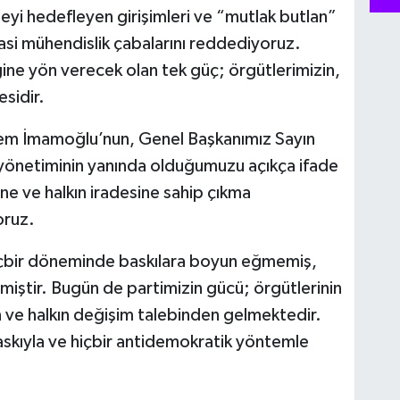
meyi hedefleyen girişimleri ve “mutlak butlan”
yasi mühendislik çabalarını reddediyoruz.
ine yön verecek olan tek güç; örgütlerimizin,
esidir.
em İmamoğlu’nun, Genel Başkanımız Sayın
yönetiminin yanında olduğumuzu açıkça ifade
e ve halkın iradesine sahip çıkma
oruz.
 hiçbir döneminde baskılara boyun eğmemiş,
ştir. Bugün de partimizin gücü; örgütlerinin
dan ve halkın değişim talebinden gelmektedir.
askıyla ve hiçbir antidemokratik yöntemle