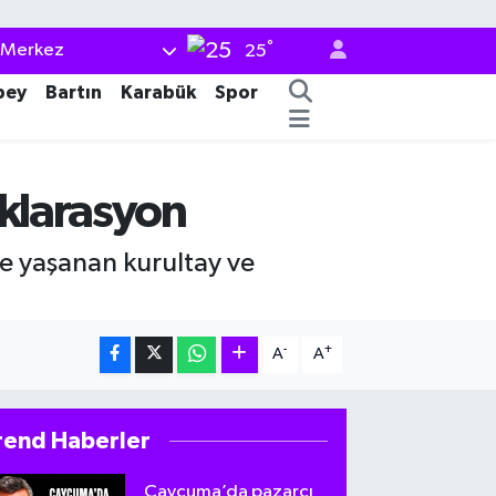
°
Merkez
25
bey
Bartın
Karabük
Spor
eklarasyon
de yaşanan kurultay ve
-
+
A
A
rend Haberler
Çaycuma’da pazarcı