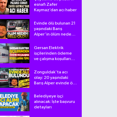
esnafı Zafer
Kaymaz’dan acı haber
Evinde ölü bulunan 21
yaşındaki Barış
Alper'in ölüm nedeni
belli oldu
Gersan Elektrik
işçilerinden ödeme
ve çalışma koşullarına
tepki
Zonguldak'ta acı
olay: 20 yaşındaki
Barış Alper evinde ölü
bulundu
Belediyeye işçi
alınacak: İşte başvuru
detayları