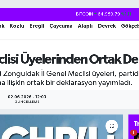
DOLAR
47,7436
%0.18
EURO
55,2510
%0.32
ak
Kozlu
Ereğli
Çaycuma
Alaplı
Devrek
Gökçe
STERLİN
64,4811
%0.38
GRAM ALTIN
6660.55
%0.03
eclisi Üyelerinden Ortak D
BİST100
13.779
%-14
BITCOIN
64.959,79
%1.11
 Zonguldak İl Genel Meclisi üyeleri, parti
 ilişkin ortak bir deklarasyon yayımladı.
02.06.2026 - 12:03
GÜNCELLEME
T
1