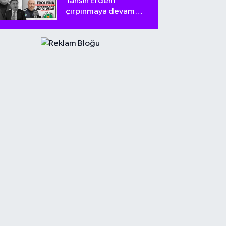
Tahsin Erdem
çırpınmaya devam
ediyor