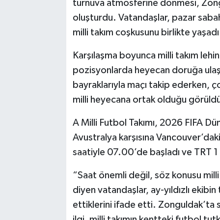
turnuva atmosferine dönmesi, Zongu
oluşturdu. Vatandaşlar, pazar saba
milli takım coşkusunu birlikte yaşadı
Karşılaşma boyunca milli takım lehine
pozisyonlarda heyecan doruğa ulaştı
bayraklarıyla maçı takip ederken, ço
milli heyecana ortak olduğu görüld
A Milli Futbol Takımı, 2026 FIFA Dü
Avustralya karşısına Vancouver’daki
saatiyle 07.00’de başladı ve TRT 1 
“Saat önemli değil, söz konusu mill
diyen vatandaşlar, ay-yıldızlı ekibi
ettiklerini ifade etti. Zonguldak’t
ilgi, milli takımın kentteki futbol t