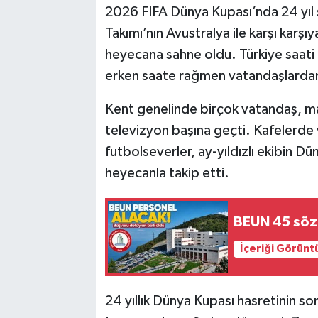
2026 FIFA Dünya Kupası’nda 24 yıl s
Karabük
Takımı’nın Avustralya ile karşı kar
heyecana sahne oldu. Türkiye saati
Spor
erken saate rağmen vatandaşlardan
Ulusal
Kent genelinde birçok vatandaş, maçı 
televizyon başına geçti. Kafelerde 
futbolseverler, ay-yıldızlı ekibin Dün
heyecanla takip etti.
BEUN 45 söz
İçeriği Görünt
24 yıllık Dünya Kupası hasretinin son