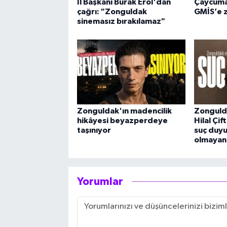
İl Başkanı Burak Erol'dan
Çaycuma
çağrı: "Zonguldak
GMİS’e z
sinemasız bırakılamaz"
Zonguldak'ın madencilik
Zongulda
hikâyesi beyazperdeye
Hilal Çif
taşınıyor
suç duyu
olmayan 
Yorumlar