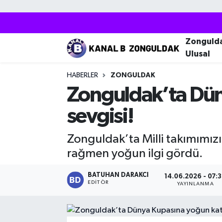
Zonguldak
Zonguldak Nöbetçi Eczaneler
Zonguld
Ulusal
Kozlu
Zonguldak Hava Durumu
HABERLER
ZONGULDAK
Ereğli
Zonguldak Trafik Yoğunluk Haritası
Zonguldak’ta Düny
sevgisi!
Çaycuma
Puan Durumu ve Fikstür
Zonguldak’ta Milli takımımız
Alaplı
Tüm Manşetler
rağmen yoğun ilgi gördü.
Devrek
Son Dakika Haberleri
BATUHAN DARAKCI
14.06.2026 - 07:
EDITÖR
YAYINLANMA
Gökçebey
Haber Arşivi
Bartın