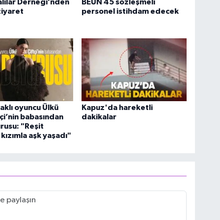
lılar Derneği’nden
BEUN 45 sözleşmeli
iyaret
personel istihdam edecek
klı oyuncu Ülkü
Kapuz'da hareketli
tçi’nin babasından
dakikalar
rusu: "Reşit
kızımla aşk yaşadı"