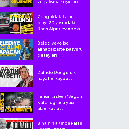
ve çalışma koşullarına
tepki
Zonguldak'ta acı
olay: 20 yaşındaki
Barış Alper evinde ölü
bulundu
Belediyeye işçi
alınacak: İşte başvuru
detayları
Zahide Döngelcik
hayatını kaybetti
Tahsin Erdem ‘Vagon
Kafe’ uğruna yeşil
alanı katletti!
Bina’nın altında kalan