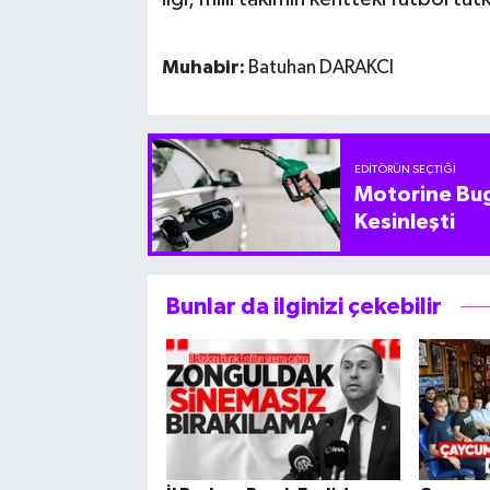
Muhabir:
Batuhan DARAKCI
EDITÖRÜN SEÇTIĞI
Motorine Bug
Kesinleşti
Bunlar da ilginizi çekebilir