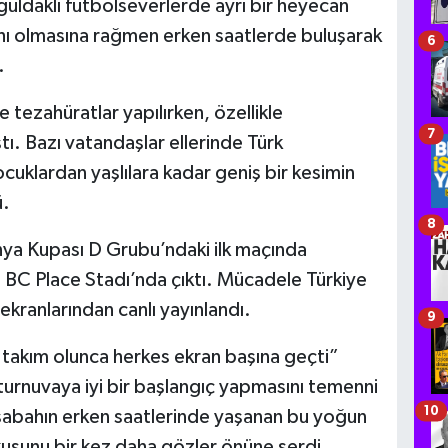
ldaklı futbolseverlerde ayrı bir heyecan
hı olmasına rağmen erken saatlerde buluşarak
6
.
 tezahüratlar yapılırken, özellikle
7
. Bazı vatandaşlar ellerinde Türk
cuklardan yaşlılara kadar geniş bir kesimin
ü.
8
nya Kupası D Grubu’ndaki ilk maçında
 BC Place Stadı’nda çıktı. Mücadele Türkiye
ekranlarından canlı yayınlandı.
9
i takım olunca herkes ekran başına geçti”
n turnuvaya iyi bir başlangıç yapmasını temenni
10
a sabahın erken saatlerinde yaşanan bu yoğun
utkusunu bir kez daha gözler önüne serdi.