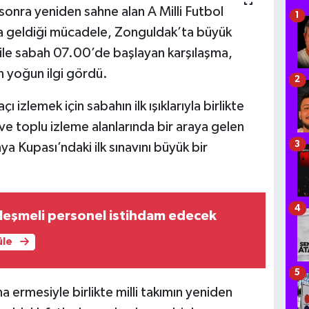
onra yeniden sahne alan A Milli Futbol
1
şıya geldiği mücadele, Zonguldak’ta büyük
 ile sabah 07.00’de başlayan karşılaşma,
 yoğun ilgi gördü.
2
izlemek için sabahın ilk ışıklarıyla birlikte
ve toplu izleme alanlarında bir araya gelen
3
ya Kupası’ndaki ilk sınavını büyük bir
4
leşmeli personel istihdam edecek
üle
5
a ermesiyle birlikte milli takımın yeniden