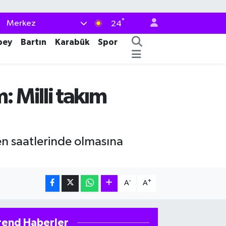
°
Merkez
24
bey
Bartın
Karabük
Spor
 Milli takım
en saatlerinde olmasına
-
+
A
A
rend Haberler