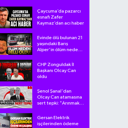
Çaycuma’da pazarcı
esnafı Zafer
Kaymaz’dan acı haber
Evinde ölü bulunan 21
yaşındaki Barış
Alper'in ölüm nedeni
belli oldu
CHP Zonguldak İl
Başkanı Olcay Can
oldu
Şenol Şanal'dan
Olcay Can atamasına
sert tepki: "Arınmak
tam da bu olsa
gerek!"
Gersan Elektrik
işçilerinden ödeme