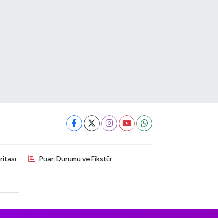
itası
Puan Durumu ve Fikstür