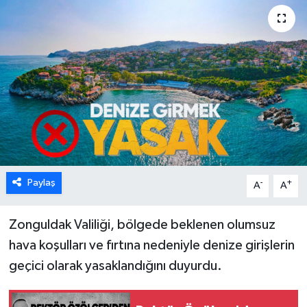
Karabük
Spor
Ulusal
Paylaş
-
+
A
A
Zonguldak Valiliği, bölgede beklenen olumsuz
hava koşulları ve fırtına nedeniyle denize girişlerin
geçici olarak yasaklandığını duyurdu.