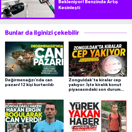
Bekleniyor! Benzinde Artış
Kesinleşti
Bunlar da ilginizi çekebilir
Değirmenağzı’nda can
Zonguldak'ta kiralar cep
pazarı! 12 kişi kurtarıldı
yakıyor: İşte kiralık konut
piyasasındaki son durum...