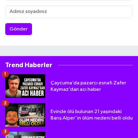
Gönder
Trend Haberler
1
Çaycuma’da pazarcı esnafı Zafer
Kaymaz’dan acı haber
2
Evinde ölü bulunan 21 yaşındaki
Barış Alper'in ölüm nedeni belli oldu
3