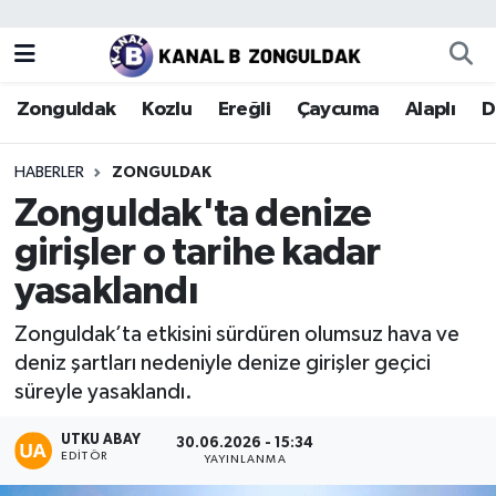
Zonguldak
Zonguldak Nöbetçi Eczaneler
Zonguldak
Kozlu
Ereğli
Çaycuma
Alaplı
D
Kozlu
Zonguldak Hava Durumu
HABERLER
ZONGULDAK
Ereğli
Zonguldak Trafik Yoğunluk Haritası
Zonguldak'ta denize
girişler o tarihe kadar
Çaycuma
Puan Durumu ve Fikstür
yasaklandı
Alaplı
Tüm Manşetler
Zonguldak’ta etkisini sürdüren olumsuz hava ve
deniz şartları nedeniyle denize girişler geçici
Devrek
Son Dakika Haberleri
süreyle yasaklandı.
Gökçebey
Haber Arşivi
UTKU ABAY
30.06.2026 - 15:34
EDITÖR
YAYINLANMA
Bartın