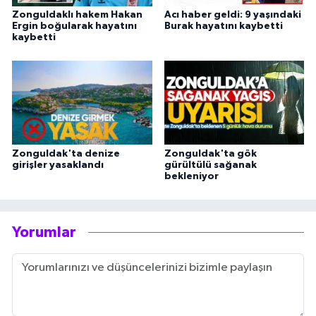
Zonguldaklı hakem Hakan
Acı haber geldi: 9 yaşındaki
Ergin boğularak hayatını
Burak hayatını kaybetti
kaybetti
Zonguldak'ta denize
Zonguldak'ta gök
girişler yasaklandı
gürültülü sağanak
bekleniyor
Yorumlar