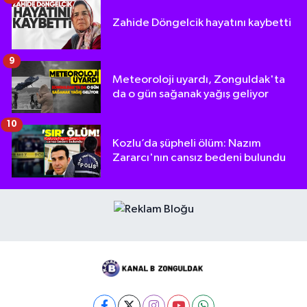
Zahide Döngelcik hayatını kaybetti
9
Meteoroloji uyardı, Zonguldak'ta
da o gün sağanak yağış geliyor
10
Kozlu’da şüpheli ölüm: Nazım
Zararcı'nın cansız bedeni bulundu