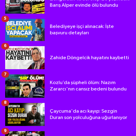
Barış Alper evinde ölü bulundu
5
Belediyeye işçi alınacak: İşte
başvuru detayları
6
Zahide Döngelcik hayatını kaybetti
7
Kozlu’da şüpheli ölüm: Nazım
Zararcı'nın cansız bedeni bulundu
8
Çaycuma'da acı kayıp: Sezgin
Duran son yolculuğuna uğurlanıyor
9