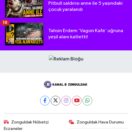
Pitbull saldırısı anne ile 5 yaşındaki
çocuk yaralandı
10
Tahsin Erdem ‘Vagon Kafe’ uğruna
yeşil alanı katletti!
Zonguldak Nöbetçi
Zonguldak Hava Durumu
Eczaneler