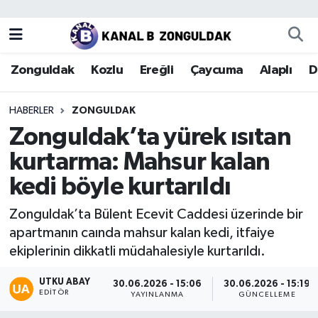
Zonguldak
Zonguldak Nöbetçi Eczaneler
Zonguldak
Kozlu
Ereğli
Çaycuma
Alaplı
D
Kozlu
Zonguldak Hava Durumu
HABERLER
ZONGULDAK
Ereğli
Zonguldak Trafik Yoğunluk Haritası
Zonguldak’ta yürek ısıtan
kurtarma: Mahsur kalan
Çaycuma
Puan Durumu ve Fikstür
kedi böyle kurtarıldı
Alaplı
Tüm Manşetler
Zonguldak’ta Bülent Ecevit Caddesi üzerinde bir
apartmanın caında mahsur kalan kedi, itfaiye
Devrek
Son Dakika Haberleri
ekiplerinin dikkatli müdahalesiyle kurtarıldı.
Gökçebey
Haber Arşivi
UTKU ABAY
30.06.2026 - 15:06
30.06.2026 - 15:19
EDITÖR
YAYINLANMA
GÜNCELLEME
Bartın