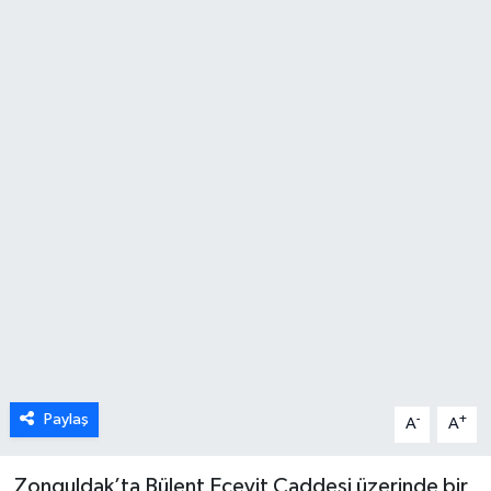
Karabük
Spor
Ulusal
Paylaş
-
+
A
A
Zonguldak’ta Bülent Ecevit Caddesi üzerinde bir