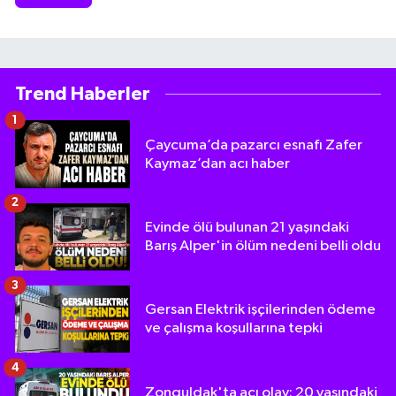
Trend Haberler
1
Çaycuma’da pazarcı esnafı Zafer
Kaymaz’dan acı haber
2
Evinde ölü bulunan 21 yaşındaki
Barış Alper'in ölüm nedeni belli oldu
3
Gersan Elektrik işçilerinden ödeme
ve çalışma koşullarına tepki
4
Zonguldak'ta acı olay: 20 yaşındaki