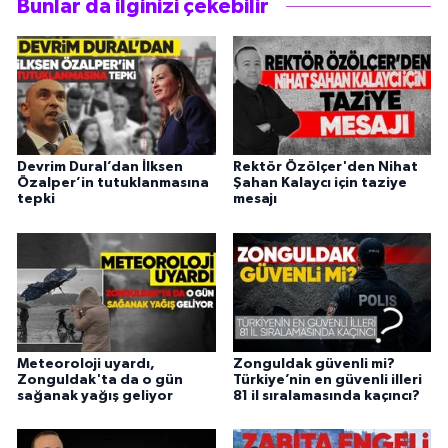
Bunlar da ilginizi çekebilir
Devrim Dural’dan İlksen
Rektör Özölçer'den Nihat
Özalper’in tutuklanmasına
Şahan Kalaycı için taziye
tepki
mesajı
Meteoroloji uyardı,
Zonguldak güvenli mi?
Zonguldak'ta da o gün
Türkiye’nin en güvenli illeri
sağanak yağış geliyor
81 il sıralamasında kaçıncı?