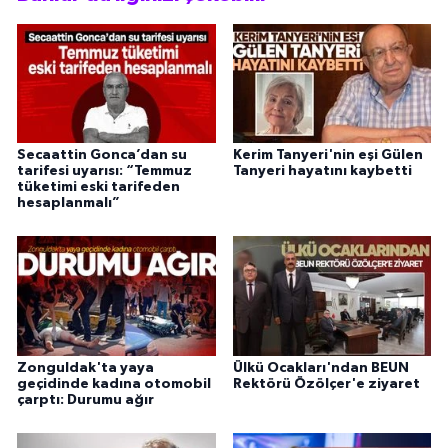
Secaattin Gonca’dan su
Kerim Tanyeri'nin eşi Gülen
tarifesi uyarısı: “Temmuz
Tanyeri hayatını kaybetti
tüketimi eski tarifeden
hesaplanmalı”
Zonguldak'ta yaya
Ülkü Ocakları'ndan BEUN
geçidinde kadına otomobil
Rektörü Özölçer'e ziyaret
çarptı: Durumu ağır