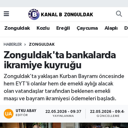
Zonguldak
Zonguldak Nöbetçi Eczaneler
Zonguldak
Kozlu
Ereğli
Çaycuma
Alaplı
D
Kozlu
Zonguldak Hava Durumu
HABERLER
ZONGULDAK
Ereğli
Zonguldak Trafik Yoğunluk Haritası
Zonguldak'ta bankalarda
ikramiye kuyruğu
Çaycuma
Puan Durumu ve Fikstür
Zonguldak’ta yaklaşan Kurban Bayramı öncesinde
Alaplı
Tüm Manşetler
hem EYT'li olanlar hem de emekli aylığı alacak
olan vatandaşlar tarafından beklenen emekli
Devrek
Son Dakika Haberleri
maaşı ve bayram ikramiyesi ödemeleri başladı.
Gökçebey
Haber Arşivi
UTKU ABAY
22.05.2026 - 09:37
22.05.2026 - 09:44
EDITÖR
YAYINLANMA
GÜNCELLEME
Bartın