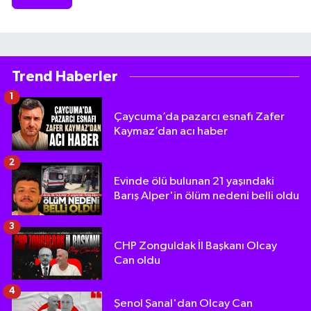
Trend Haberler
1
Çaycuma’da pazarcı esnafı Zafer
Kaymaz’dan acı haber
2
Evinde ölü bulunan 21 yaşındaki
Barış Alper'in ölüm nedeni belli oldu
3
CHP Zonguldak İl Başkanı Olcay
Can oldu
4
Şenol Şanal'dan Olcay Can