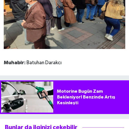
Muhabir:
Batuhan Darakcı
Motorine Bugün Zam
Bekleniyor! Benzinde Artış
Kesinleşti
Bunlar da ilginizi çekebilir