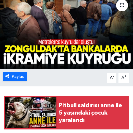
Karabük
Spor
Ulusal
Paylaş
-
+
A
A
Pitbull saldırısı anne ile
5 yaşındaki çocuk
yaralandı