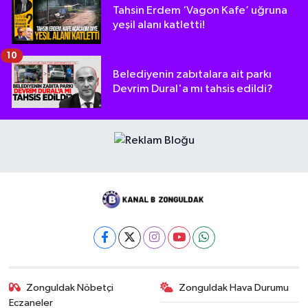
Tahsin Erdem ‘Vagon Kafe’ uğruna
yeşil alanı katletti!
10
Belediyenin zabıtalara ait parkı
Devrim Dural'a mı tahsis edildi?
Zonguldak Nöbetçi
Zonguldak Hava Durumu
Eczaneler