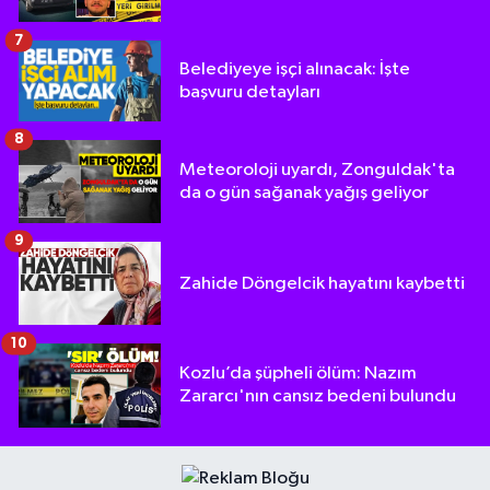
7
Belediyeye işçi alınacak: İşte
başvuru detayları
8
Meteoroloji uyardı, Zonguldak'ta
da o gün sağanak yağış geliyor
9
Zahide Döngelcik hayatını kaybetti
10
Kozlu’da şüpheli ölüm: Nazım
Zararcı'nın cansız bedeni bulundu