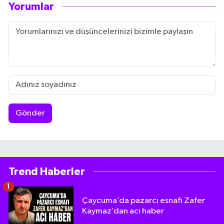
Yorumlar
Gönder
Trend Haberler
1
Çaycuma’da pazarcı esnafı Zafer
Kaymaz’dan acı haber