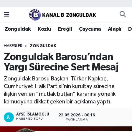
Zonguldak
Zonguldak Nöbetçi Eczaneler
Zonguldak
Kozlu
Ereğli
Çaycuma
Alaplı
D
Kozlu
Zonguldak Hava Durumu
HABERLER
ZONGULDAK
Ereğli
Zonguldak Trafik Yoğunluk Haritası
Zonguldak Barosu’ndan
Yargı Sürecine Sert Mesaj
Çaycuma
Puan Durumu ve Fikstür
Zonguldak Barosu Başkanı Türker Kapkaç,
Alaplı
Tüm Manşetler
Cumhuriyet Halk Partisi’nin kurultay sürecine
ilişkin verilen “mutlak butlan” kararına yönelik
Devrek
Son Dakika Haberleri
kamuoyuna dikkat çeken bir açıklama yaptı.
Gökçebey
Haber Arşivi
AYŞE İSLAMOĞLU
22.05.2026 - 08:16
HABER EDITÖRÜ
YAYINLANMA
Bartın