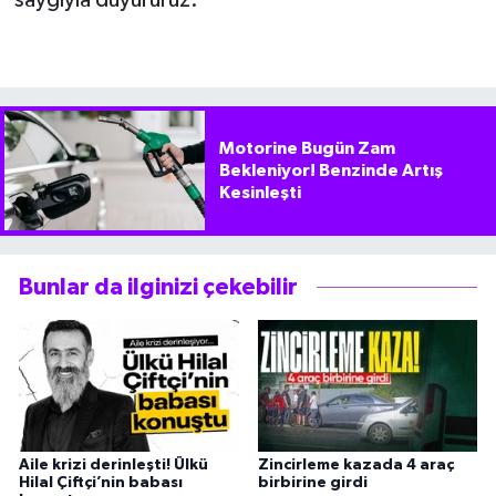
saygıyla duyururuz.”
Motorine Bugün Zam
Bekleniyor! Benzinde Artış
Kesinleşti
Bunlar da ilginizi çekebilir
Aile krizi derinleşti! Ülkü
Zincirleme kazada 4 araç
Hilal Çiftçi’nin babası
birbirine girdi