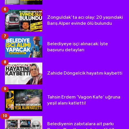
6
Zonguldak'ta acı olay: 20 yaşındaki
Barış Alper evinde ölü bulundu
7
Belediyeye işçi alınacak: İşte
başvuru detayları
8
Zahide Döngelcik hayatını kaybetti
9
Tahsin Erdem ‘Vagon Kafe’ uğruna
yeşil alanı katletti!
10
Belediyenin zabıtalara ait parkı