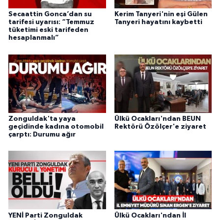
Secaattin Gonca’dan su
Kerim Tanyeri'nin eşi Gülen
tarifesi uyarısı: “Temmuz
Tanyeri hayatını kaybetti
tüketimi eski tarifeden
hesaplanmalı”
Zonguldak'ta yaya
Ülkü Ocakları'ndan BEUN
geçidinde kadına otomobil
Rektörü Özölçer'e ziyaret
çarptı: Durumu ağır
YENİ Parti Zonguldak
Ülkü Ocakları'ndan İl