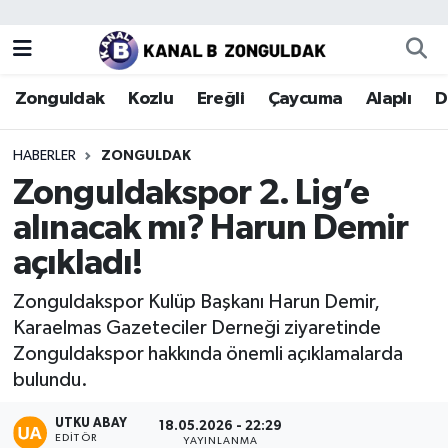
Zonguldak
Zonguldak Nöbetçi Eczaneler
Zonguldak
Kozlu
Ereğli
Çaycuma
Alaplı
D
Kozlu
Zonguldak Hava Durumu
HABERLER
ZONGULDAK
Ereğli
Zonguldak Trafik Yoğunluk Haritası
Zonguldakspor 2. Lig’e
alınacak mı? Harun Demir
Çaycuma
Puan Durumu ve Fikstür
açıkladı!
Alaplı
Tüm Manşetler
Zonguldakspor Kulüp Başkanı Harun Demir,
Karaelmas Gazeteciler Derneği ziyaretinde
Devrek
Son Dakika Haberleri
Zonguldakspor hakkında önemli açıklamalarda
bulundu.
Gökçebey
Haber Arşivi
UTKU ABAY
18.05.2026 - 22:29
Bartın
EDITÖR
YAYINLANMA