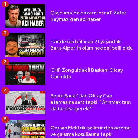
1
Çaycuma’da pazarcı esnafı Zafer
Kaymaz’dan acı haber
2
Evinde ölü bulunan 21 yaşındaki
Barış Alper'in ölüm nedeni belli oldu
3
CHP Zonguldak İl Başkanı Olcay
Can oldu
4
Şenol Şanal'dan Olcay Can
atamasına sert tepki: "Arınmak tam
da bu olsa gerek!"
5
Gersan Elektrik işçilerinden ödeme
ve çalışma koşullarına tepki