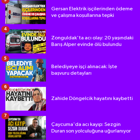
3
Gersan Elektrik işçilerinden ödeme
ve çalışma koşullarına tepki
4
Zonguldak'ta acı olay: 20 yaşındaki
Barış Alper evinde ölü bulundu
5
Belediyeye işçi alınacak: İşte
başvuru detayları
6
Zahide Döngelcik hayatını kaybetti
7
Çaycuma'da acı kayıp: Sezgin
Duran son yolculuğuna uğurlanıyor