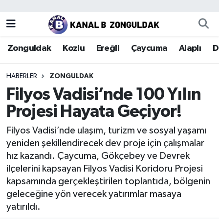
Zonguldak
Zonguldak Nöbetçi Eczaneler
Zonguldak
Kozlu
Ereğli
Çaycuma
Alaplı
D
Kozlu
Zonguldak Hava Durumu
HABERLER
ZONGULDAK
Ereğli
Zonguldak Trafik Yoğunluk Haritası
Filyos Vadisi’nde 100 Yılın
Projesi Hayata Geçiyor!
Çaycuma
Puan Durumu ve Fikstür
Filyos Vadisi’nde ulaşım, turizm ve sosyal yaşamı
Alaplı
Tüm Manşetler
yeniden şekillendirecek dev proje için çalışmalar
hız kazandı. Çaycuma, Gökçebey ve Devrek
Devrek
Son Dakika Haberleri
ilçelerini kapsayan Filyos Vadisi Koridoru Projesi
kapsamında gerçekleştirilen toplantıda, bölgenin
Gökçebey
Haber Arşivi
geleceğine yön verecek yatırımlar masaya
yatırıldı.
Bartın