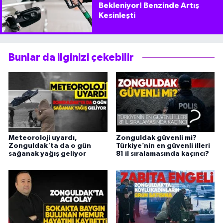
Bekleniyor! Benzinde Artış
Kesinleşti
Bunlar da ilginizi çekebilir
Meteoroloji uyardı,
Zonguldak güvenli mi?
Zonguldak'ta da o gün
Türkiye’nin en güvenli illeri
sağanak yağış geliyor
81 il sıralamasında kaçıncı?