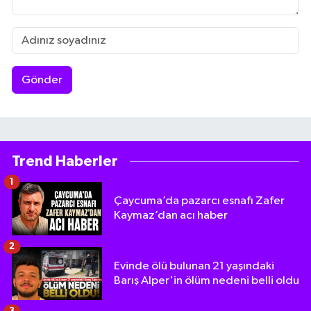
Gönder
Trend Haberler
1
Çaycuma’da pazarcı esnafı Zafer
Kaymaz’dan acı haber
2
Evinde ölü bulunan 21 yaşındaki
Barış Alper'in ölüm nedeni belli oldu