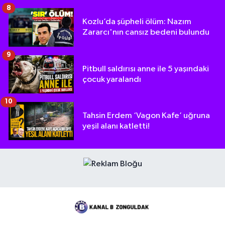
8
Kozlu’da şüpheli ölüm: Nazım
Zararcı'nın cansız bedeni bulundu
9
Pitbull saldırısı anne ile 5 yaşındaki
çocuk yaralandı
10
Tahsin Erdem ‘Vagon Kafe’ uğruna
yeşil alanı katletti!