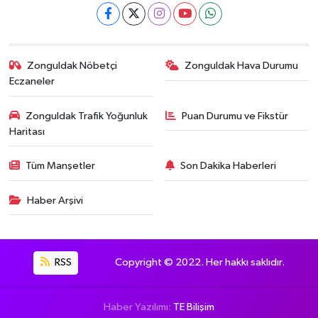
Zonguldak Nöbetçi
Zonguldak Hava Durumu
Eczaneler
Zonguldak Trafik Yoğunluk
Puan Durumu ve Fikstür
Haritası
Tüm Manşetler
Son Dakika Haberleri
Haber Arşivi
RSS
Copyright © 2022. Her hakkı saklıdır.
Haber Yazılımı:
TE Bilişim