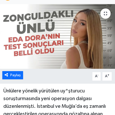
Karabük
Spor
Ulusal
Paylaş
-
+
A
A
Ünlülere yönelik yürütülen uy*şturucu
soruşturmasında yeni operasyon dalgası
düzenlenmişti. İstanbul ve Muğla’da eş zamanlı
gerçekleştirilen operasyonda gözaltına alınan