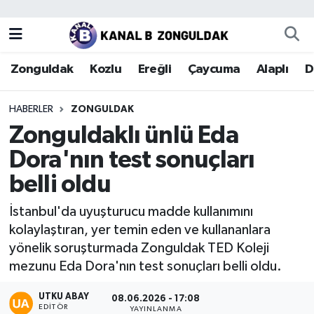
Zonguldak
Zonguldak Nöbetçi Eczaneler
Zonguldak
Kozlu
Ereğli
Çaycuma
Alaplı
D
Kozlu
Zonguldak Hava Durumu
HABERLER
ZONGULDAK
Ereğli
Zonguldak Trafik Yoğunluk Haritası
Zonguldaklı ünlü Eda
Dora'nın test sonuçları
Çaycuma
Puan Durumu ve Fikstür
belli oldu
Alaplı
Tüm Manşetler
İstanbul'da uyuşturucu madde kullanımını
kolaylaştıran, yer temin eden ve kullananlara
Devrek
Son Dakika Haberleri
yönelik soruşturmada Zonguldak TED Koleji
mezunu Eda Dora'nın test sonuçları belli oldu.
Gökçebey
Haber Arşivi
UTKU ABAY
08.06.2026 - 17:08
Bartın
EDITÖR
YAYINLANMA