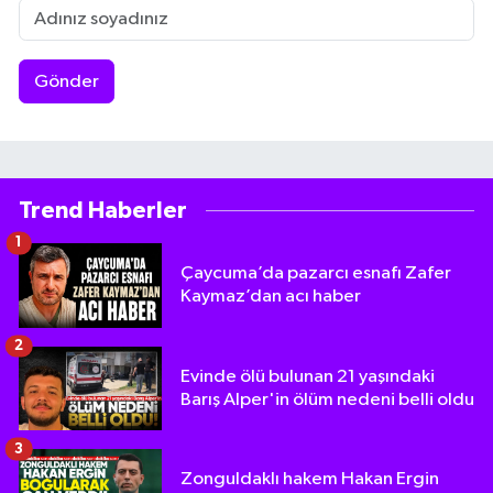
Gönder
Trend Haberler
1
Çaycuma’da pazarcı esnafı Zafer
Kaymaz’dan acı haber
2
Evinde ölü bulunan 21 yaşındaki
Barış Alper'in ölüm nedeni belli oldu
3
Zonguldaklı hakem Hakan Ergin