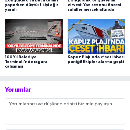
Zonguldak'ta baca tamiri
Zonguldak’ta güvenlik
yaparken düştü: 1 kişi ağır
zirvesi: Yaz sezonu öncesi
yaralı
sahiller mercek altında
100.Yıl Belediye
Kapuz Plajı'nda c*set ihbarı
Terminali'nde ızgara
paniği! Ekipler alarma geçti
çalışması
Yorumlar