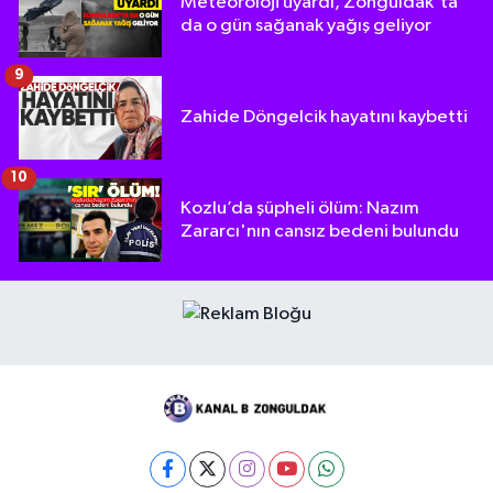
Meteoroloji uyardı, Zonguldak'ta
da o gün sağanak yağış geliyor
9
Zahide Döngelcik hayatını kaybetti
10
Kozlu’da şüpheli ölüm: Nazım
Zararcı'nın cansız bedeni bulundu