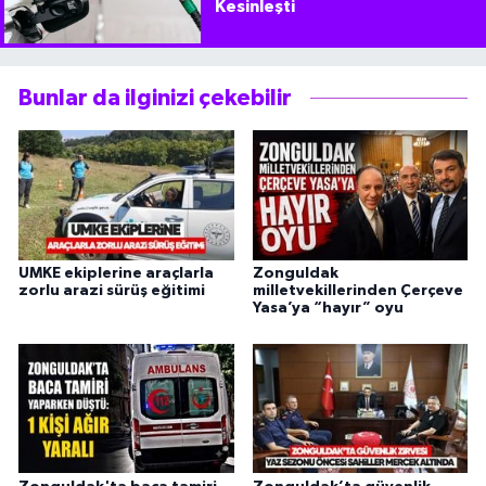
Kesinleşti
Bunlar da ilginizi çekebilir
UMKE ekiplerine araçlarla
Zonguldak
zorlu arazi sürüş eğitimi
milletvekillerinden Çerçeve
Yasa’ya “hayır” oyu