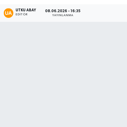
Karabük
UTKU ABAY
08.06.2026 - 16:35
EDITÖR
YAYINLANMA
Spor
Ulusal