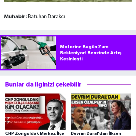
Muhabir:
Batuhan Darakcı
Motorine Bugün Zam
Bekleniyor! Benzinde Artış
Kesinleşti
Bunlar da ilginizi çekebilir
CHP Zonguldak Merkez İlçe
Devrim Dural’dan İlksen