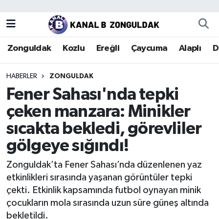
Zonguldak
Zonguldak Nöbetçi Eczaneler
Zonguldak
Kozlu
Ereğli
Çaycuma
Alaplı
D
Kozlu
Zonguldak Hava Durumu
HABERLER
ZONGULDAK
Ereğli
Zonguldak Trafik Yoğunluk Haritası
Fener Sahası'nda tepki
çeken manzara: Minikler
Çaycuma
Puan Durumu ve Fikstür
sıcakta bekledi, görevliler
Alaplı
Tüm Manşetler
gölgeye sığındı!
Devrek
Son Dakika Haberleri
Zonguldak’ta Fener Sahası’nda düzenlenen yaz
etkinlikleri sırasında yaşanan görüntüler tepki
Gökçebey
Haber Arşivi
çekti. Etkinlik kapsamında futbol oynayan minik
çocukların mola sırasında uzun süre güneş altında
Bartın
bekletildi.