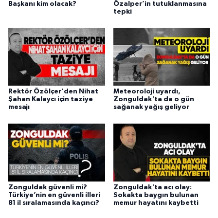
Başkanı kim olacak?
Özalper’in tutuklanmasına
tepki
Rektör Özölçer'den Nihat
Meteoroloji uyardı,
Şahan Kalaycı için taziye
Zonguldak'ta da o gün
mesajı
sağanak yağış geliyor
Zonguldak güvenli mi?
Zonguldak'ta acı olay:
Türkiye’nin en güvenli illeri
Sokakta baygın bulunan
81 il sıralamasında kaçıncı?
memur hayatını kaybetti