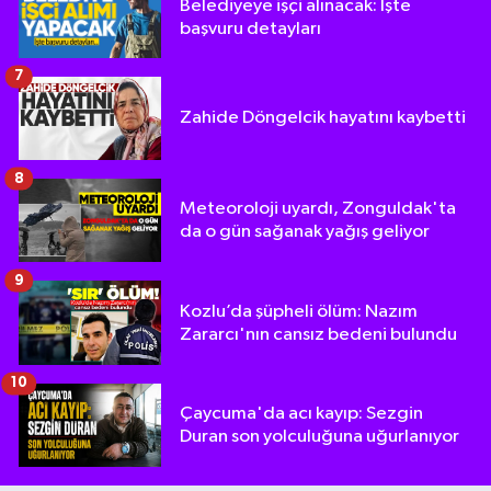
Belediyeye işçi alınacak: İşte
başvuru detayları
7
Zahide Döngelcik hayatını kaybetti
8
Meteoroloji uyardı, Zonguldak'ta
da o gün sağanak yağış geliyor
9
Kozlu’da şüpheli ölüm: Nazım
Zararcı'nın cansız bedeni bulundu
10
Çaycuma'da acı kayıp: Sezgin
Duran son yolculuğuna uğurlanıyor