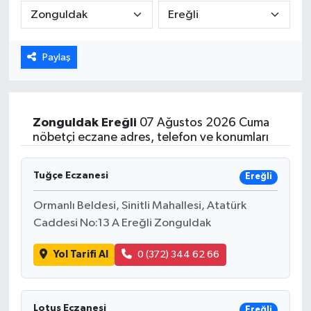
Karabük
Paylaş
Spor
Ulusal
Zonguldak
Ereğli
07 Ağustos 2026 Cuma
nöbetçi eczane adres, telefon ve konumları
Tuğçe Eczanesi
Ereğli
Ormanlı Beldesi, Sinitli Mahallesi, Atatürk
Caddesi No:13 A Ereğli Zonguldak
Yol Tarifi Al
0 (372) 344 62 66
Lotus Eczanesi
Ereğli