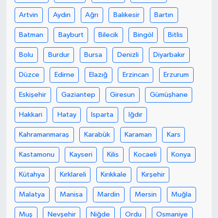
Artvin
Aydın
Ağrı
Balıkesir
Bartın
Batman
Bayburt
Bilecik
Bingöl
Bitlis
Bolu
Burdur
Bursa
Denizli
Diyarbakır
Düzce
Edirne
Elazığ
Erzincan
Erzurum
Eskişehir
Gaziantep
Giresun
Gümüşhane
Hakkari
Hatay
Isparta
Iğdır
Kahramanmaraş
Karabük
Karaman
Kars
Kastamonu
Kayseri
Kilis
Kocaeli
Konya
Kütahya
Kırklareli
Kırıkkale
Kırşehir
Malatya
Manisa
Mardin
Mersin
Muğla
Muş
Nevşehir
Niğde
Ordu
Osmaniye