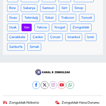
Rize
Sakarya
Samsun
Siirt
Sinop
Sivas
Tekirdağ
Tokat
Trabzon
Tunceli
Uşak
Van
Yalova
Yozgat
Zonguldak
Çanakkale
Çankırı
Çorum
İstanbul
İzmir
Şanlıurfa
Şırnak
Zonguldak Nöbetçi
Zonguldak Hava Durumu