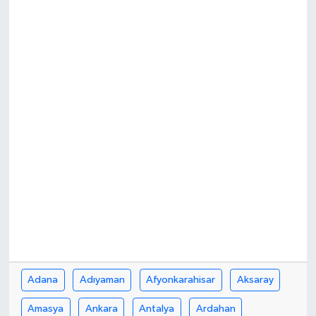
Karabük
Spor
Ulusal
Adana
Adıyaman
Afyonkarahisar
Aksaray
Amasya
Ankara
Antalya
Ardahan