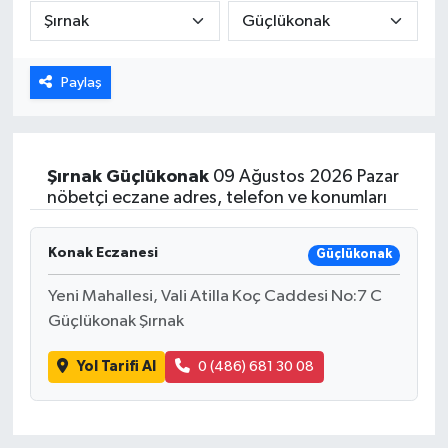
Karabük
Paylaş
Spor
Ulusal
Şırnak
Güçlükonak
09 Ağustos 2026 Pazar
nöbetçi eczane adres, telefon ve konumları
Konak Eczanesi
Güçlükonak
Yeni Mahallesi, Vali Atilla Koç Caddesi No:7 C
Güçlükonak Şırnak
Yol Tarifi Al
0 (486) 681 30 08