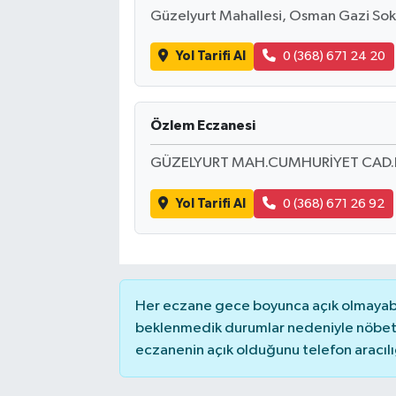
Güzelyurt Mahallesi, Osman Gazi Soka
Yol Tarifi Al
0 (368) 671 24 20
Özlem Eczanesi
GÜZELYURT MAH.CUMHURİYET CAD.
Yol Tarifi Al
0 (368) 671 26 92
Her eczane gece boyunca açık olmayabili
beklenmedik durumlar nedeniyle nöbete
eczanenin açık olduğunu telefon aracılığıy