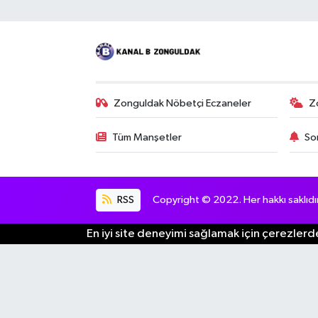
Zonguldak Nöbetçi Eczaneler
Z
Tüm Manşetler
So
RSS
Copyright © 2022. Her hakkı saklıdır
En iyi site deneyimi sağlamak için çerezlerde