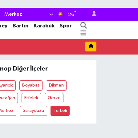
°
Merkez
26
bey
Bartın
Karabük
Spor
inop Diğer İlçeler
yancik
Boyabat
Dikmen
Durağan
Erfelek
Gerze
Merkez
Saraydüzü
Türkeli