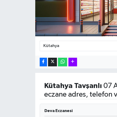
Karabük
Spor
Ulusal
Kütahya
Tavşanlı
07 A
eczane adres, telefon 
Deva Eczanesi