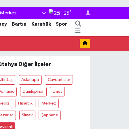
°
Merkez
25
bey
Bartın
Karabük
Spor
ütahya Diğer İlçeler
ltintaş
Aslanapa
Çavdarhisar
Domaniç
Dumlupinar
Emet
Gediz
Hisarcik
Merkez
azarlar
Simav
Şaphane
avşanli