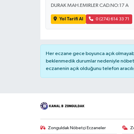
DURAK MAH.EMIRLER CAD.NO:17 A
Yol Tarifi Al
0 (274) 614 33 71
Her eczane gece boyunca açık olmayabili
beklenmedik durumlar nedeniyle nöbete
eczanenin açık olduğunu telefon aracılığıy
Zonguldak Nöbetçi Eczaneler
Z