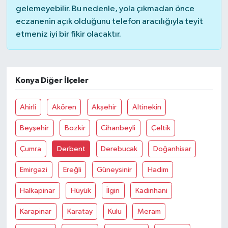
gelemeyebilir. Bu nedenle, yola çıkmadan önce
eczanenin açık olduğunu telefon aracılığıyla teyit
etmeniz iyi bir fikir olacaktır.
Konya Diğer İlçeler
Ahirli
Akören
Akşehir
Altinekin
Beyşehir
Bozkir
Cihanbeyli
Çeltik
Çumra
Derbent
Derebucak
Doğanhisar
Emirgazi
Ereğli
Güneysinir
Hadim
Halkapinar
Hüyük
İlgin
Kadinhani
Karapinar
Karatay
Kulu
Meram