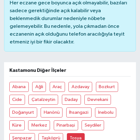
Her eczane gece boyunca açık olmayabilir, bazıları
sadece gerektiğinde açık kalabilir veya
beklenmedik durumlar nedeniyle nöbete
gelemeyebilir. Bu nedenle, yola çıkmadan önce
eczanenin açık olduğunu telefon aracılığıyla teyit
etmeniz iyi bir fikir olacaktır.
Kastamonu Diğer İlçeler
Abana
Ağli
Araç
Azdavay
Bozkurt
Cide
Çatalzeytin
Daday
Devrekani
Doğanyurt
Hanönü
İhsangazi
İnebolu
Küre
Merkez
Pinarbaşi
Seydiler
Şenpazar
Taşköprü
Tosya