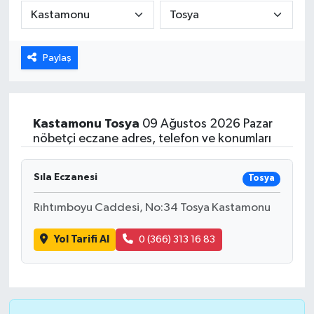
Karabük
Paylaş
Spor
Ulusal
Kastamonu
Tosya
09 Ağustos 2026 Pazar
nöbetçi eczane adres, telefon ve konumları
Sıla Eczanesi
Tosya
Rıhtımboyu Caddesi, No:34 Tosya Kastamonu
Yol Tarifi Al
0 (366) 313 16 83