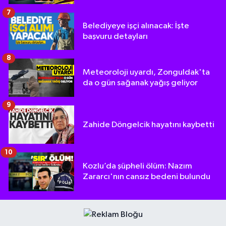
7
Belediyeye işçi alınacak: İşte
başvuru detayları
8
Meteoroloji uyardı, Zonguldak'ta
da o gün sağanak yağış geliyor
9
Zahide Döngelcik hayatını kaybetti
10
Kozlu’da şüpheli ölüm: Nazım
Zararcı'nın cansız bedeni bulundu