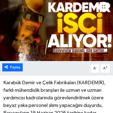
Karabük
Spor
Ulusal
Paylaş
-
+
A
A
Karabük Demir ve Çelik Fabrikaları (KARDEMİR),
farklı mühendislik branşları ile uzman ve uzman
yardımcısı kadrolarında görevlendirilmek üzere
beyaz yaka personel alımı yapacağını duyurdu.