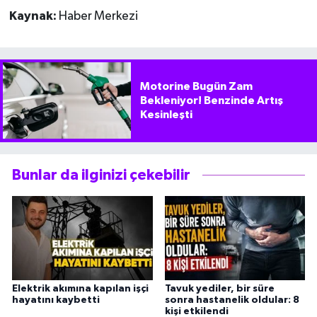
Kaynak:
Haber Merkezi
Motorine Bugün Zam
Bekleniyor! Benzinde Artış
Kesinleşti
Bunlar da ilginizi çekebilir
Elektrik akımına kapılan işçi
Tavuk yediler, bir süre
hayatını kaybetti
sonra hastanelik oldular: 8
kişi etkilendi