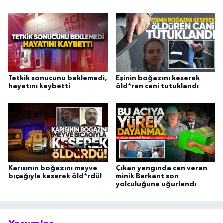
Tetkik sonucunu beklemedi,
Eşinin boğazını keserek
hayatını kaybetti
öld*ren cani tutuklandı
Karısının boğazını meyve
Çıkan yangında can veren
bıçağıyla keserek öld*rdü!
minik Berkant son
yolculuğuna uğurlandı