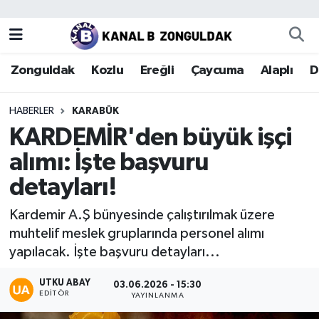
Zonguldak
Zonguldak Nöbetçi Eczaneler
Zonguldak
Kozlu
Ereğli
Çaycuma
Alaplı
D
Kozlu
Zonguldak Hava Durumu
HABERLER
KARABÜK
Ereğli
Zonguldak Trafik Yoğunluk Haritası
KARDEMİR'den büyük işçi
alımı: İşte başvuru
Çaycuma
Puan Durumu ve Fikstür
detayları!
Alaplı
Tüm Manşetler
Kardemir A.Ş bünyesinde çalıştırılmak üzere
muhtelif meslek gruplarında personel alımı
Devrek
Son Dakika Haberleri
yapılacak. İşte başvuru detayları...
Gökçebey
Haber Arşivi
UTKU ABAY
03.06.2026 - 15:30
EDITÖR
YAYINLANMA
Bartın