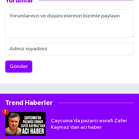
Yorumlar
Gönder
Trend Haberler
1
Çaycuma’da pazarcı esnafı Zafer
Kaymaz’dan acı haber