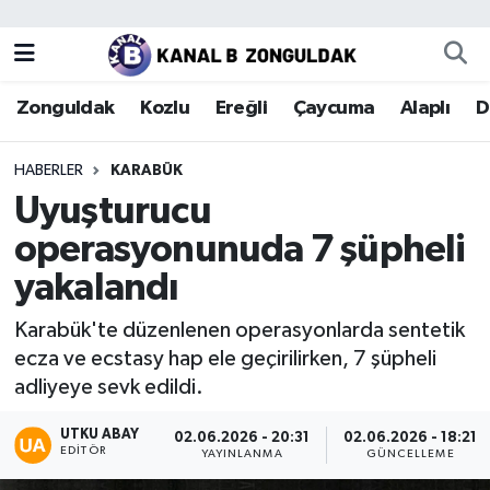
Zonguldak
Zonguldak Nöbetçi Eczaneler
Zonguldak
Kozlu
Ereğli
Çaycuma
Alaplı
D
Kozlu
Zonguldak Hava Durumu
HABERLER
KARABÜK
Ereğli
Zonguldak Trafik Yoğunluk Haritası
Uyuşturucu
operasyonunuda 7 şüpheli
Çaycuma
Puan Durumu ve Fikstür
yakalandı
Alaplı
Tüm Manşetler
Karabük'te düzenlenen operasyonlarda sentetik
ecza ve ecstasy hap ele geçirilirken, 7 şüpheli
Devrek
Son Dakika Haberleri
adliyeye sevk edildi.
Gökçebey
Haber Arşivi
UTKU ABAY
02.06.2026 - 20:31
02.06.2026 - 18:21
EDITÖR
YAYINLANMA
GÜNCELLEME
Bartın