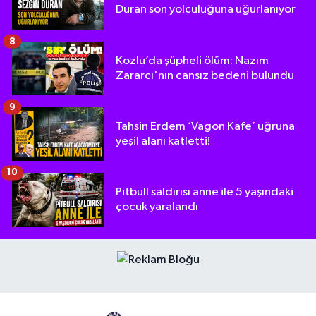
Duran son yolculuğuna uğurlanıyor
8
Kozlu’da şüpheli ölüm: Nazım
Zararcı'nın cansız bedeni bulundu
9
Tahsin Erdem ‘Vagon Kafe’ uğruna
yeşil alanı katletti!
10
Pitbull saldırısı anne ile 5 yaşındaki
çocuk yaralandı