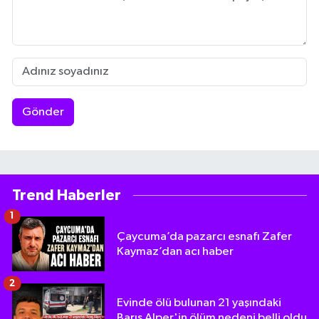
Gönder
Trend Haberler
1
Çaycuma’da pazarcı esnafı Zafer
Kaymaz’dan acı haber
2
Evinde ölü bulunan 21 yaşındaki
Barış Alper'in ölüm nedeni belli oldu