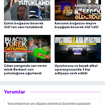
Eşinin boğazını keserek
Karısının boğazını meyve
öld*ren cani tutuklandı
bıçağıyla keserek öld*rdü!
Çıkan yangında can veren
Uyuşturucu ve kaçak alkol
minik Berkant son
operasyonunda 3 kişi
yolculuğuna uğurlandı
adliyeye sevk edildi
Yorumlar