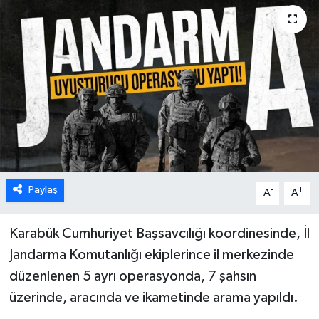
Karabük
Spor
Ulusal
Paylaş
-
+
A
A
Karabük Cumhuriyet Başsavcılığı koordinesinde, İl
Jandarma Komutanlığı ekiplerince il merkezinde
düzenlenen 5 ayrı operasyonda, 7 şahsın
üzerinde, aracında ve ikametinde arama yapıldı.