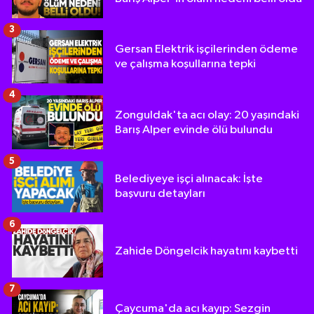
3
Gersan Elektrik işçilerinden ödeme
ve çalışma koşullarına tepki
4
Zonguldak'ta acı olay: 20 yaşındaki
Barış Alper evinde ölü bulundu
5
Belediyeye işçi alınacak: İşte
başvuru detayları
6
Zahide Döngelcik hayatını kaybetti
7
Çaycuma'da acı kayıp: Sezgin