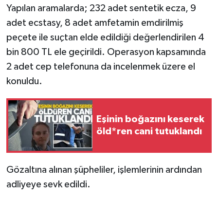
Yapılan aramalarda; 232 adet sentetik ecza, 9
adet ecstasy, 8 adet amfetamin emdirilmiş
peçete ile suçtan elde edildiği değerlendirilen 4
bin 800 TL ele geçirildi. Operasyon kapsamında
2 adet cep telefonuna da incelenmek üzere el
konuldu.
Eşinin boğazını keserek
öld*ren cani tutuklandı
Gözaltına alınan şüpheliler, işlemlerinin ardından
adliyeye sevk edildi.