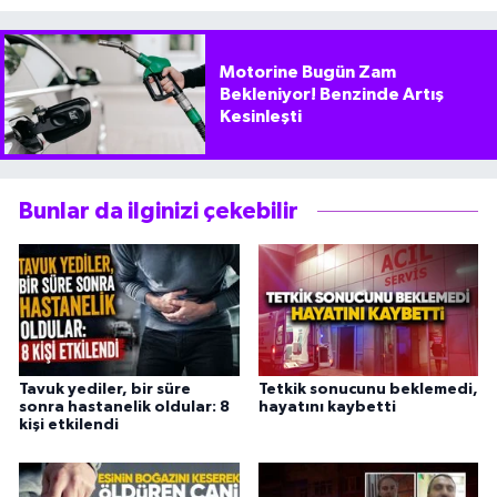
Motorine Bugün Zam
Bekleniyor! Benzinde Artış
Kesinleşti
Bunlar da ilginizi çekebilir
Tavuk yediler, bir süre
Tetkik sonucunu beklemedi,
sonra hastanelik oldular: 8
hayatını kaybetti
kişi etkilendi