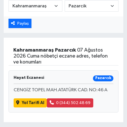
Karabük
Paylaş
Spor
Ulusal
Kahramanmaraş
Pazarcık
07 Ağustos
2026 Cuma nöbetçi eczane adres, telefon
ve konumları
Hayat Eczanesi
Pazarcık
CENGİZ TOPEL MAH.ATATÜRK CAD. NO:46 A
Yol Tarifi Al
0 (344) 502 48 69