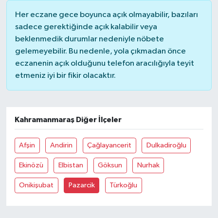
Her eczane gece boyunca açık olmayabilir, bazıları
sadece gerektiğinde açık kalabilir veya
beklenmedik durumlar nedeniyle nöbete
gelemeyebilir. Bu nedenle, yola çıkmadan önce
eczanenin açık olduğunu telefon aracılığıyla teyit
etmeniz iyi bir fikir olacaktır.
Kahramanmaraş Diğer İlçeler
Afşin
Andirin
Çağlayancerit
Dulkadiroğlu
Ekinözü
Elbistan
Göksun
Nurhak
Onikişubat
Pazarcik
Türkoğlu