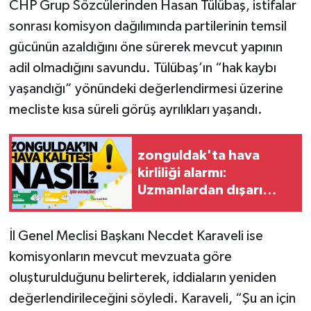
CHP Grup Sözcülerinden Hasan Tülübaş, istifalar
sonrası komisyon dağılımında partilerinin temsil
gücünün azaldığını öne sürerek mevcut yapının
adil olmadığını savundu. Tülübaş’ın “hak kaybı
yaşandığı” yönündeki değerlendirmesi üzerine
mecliste kısa süreli görüş ayrılıkları yaşandı.
zonguldak'ta hava
kirliliği alarmı:
Uzmanlardan dışarı
çıkarken dikkat uyarısı
İl Genel Meclisi Başkanı Necdet Karaveli ise
komisyonların mevcut mevzuata göre
oluşturulduğunu belirterek, iddiaların yeniden
değerlendirileceğini söyledi. Karaveli, “Şu an için