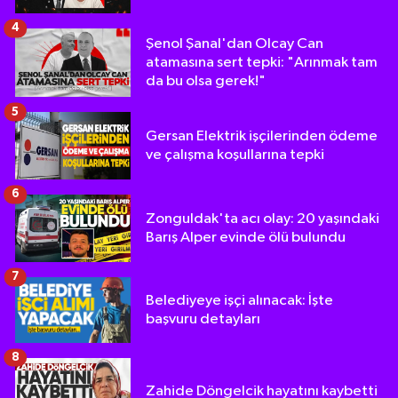
4
Şenol Şanal'dan Olcay Can
atamasına sert tepki: "Arınmak tam
da bu olsa gerek!"
5
Gersan Elektrik işçilerinden ödeme
ve çalışma koşullarına tepki
6
Zonguldak'ta acı olay: 20 yaşındaki
Barış Alper evinde ölü bulundu
7
Belediyeye işçi alınacak: İşte
başvuru detayları
8
Zahide Döngelcik hayatını kaybetti