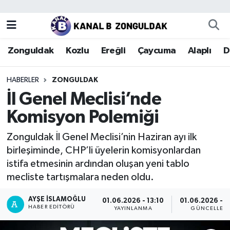
Zonguldak
Zonguldak Nöbetçi Eczaneler
Zonguldak
Kozlu
Ereğli
Çaycuma
Alaplı
D
Kozlu
Zonguldak Hava Durumu
HABERLER
ZONGULDAK
Ereğli
Zonguldak Trafik Yoğunluk Haritası
İl Genel Meclisi’nde
Komisyon Polemiği
Çaycuma
Puan Durumu ve Fikstür
Zonguldak İl Genel Meclisi’nin Haziran ayı ilk
Alaplı
Tüm Manşetler
birleşiminde, CHP’li üyelerin komisyonlardan
istifa etmesinin ardından oluşan yeni tablo
Devrek
Son Dakika Haberleri
mecliste tartışmalara neden oldu.
Gökçebey
Haber Arşivi
AYŞE İSLAMOĞLU
01.06.2026 - 13:10
01.06.2026 - 1
HABER EDITÖRÜ
YAYINLANMA
GÜNCELLEM
Bartın