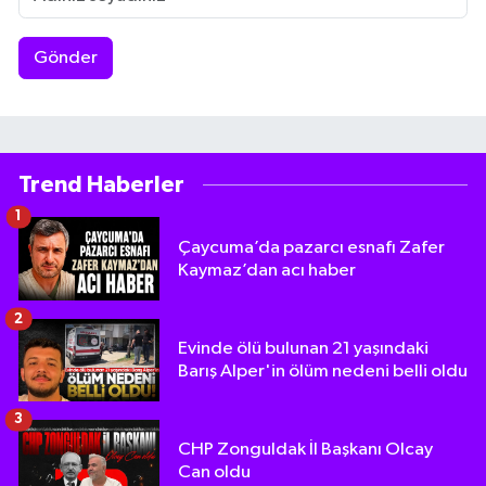
Gönder
Trend Haberler
1
Çaycuma’da pazarcı esnafı Zafer
Kaymaz’dan acı haber
2
Evinde ölü bulunan 21 yaşındaki
Barış Alper'in ölüm nedeni belli oldu
3
CHP Zonguldak İl Başkanı Olcay
Can oldu