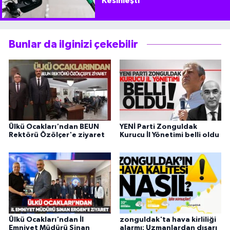
Kesinleşti
Bunlar da ilginizi çekebilir
Ülkü Ocakları'ndan BEUN
YENİ Parti Zonguldak
Rektörü Özölçer'e ziyaret
Kurucu İl Yönetimi belli oldu
Ülkü Ocakları'ndan İl
zonguldak'ta hava kirliliği
Emniyet Müdürü Sinan
alarmı: Uzmanlardan dışarı