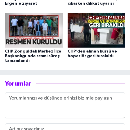
Ergen'e ziyaret
çıkarken dikkat uyarısı
CHP Zonguldak Merkez İlçe
CHP’den alınan kürsü ve
Başkanlığı'nda resmi süreç
hoparlör geri bırakıldı
tamamlandı
Yorumlar