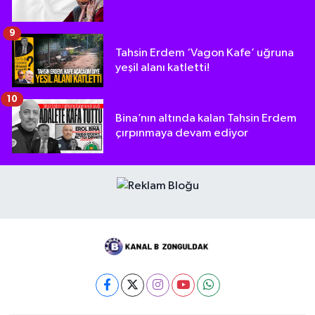
9
Tahsin Erdem ‘Vagon Kafe’ uğruna
yeşil alanı katletti!
10
Bina’nın altında kalan Tahsin Erdem
çırpınmaya devam ediyor