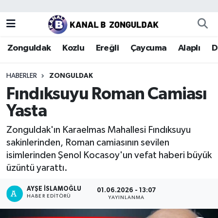
Zonguldak
Zonguldak Nöbetçi Eczaneler
Zonguldak
Kozlu
Ereğli
Çaycuma
Alaplı
D
Kozlu
Zonguldak Hava Durumu
HABERLER
ZONGULDAK
Ereğli
Zonguldak Trafik Yoğunluk Haritası
Fındıksuyu Roman Camiası
Yasta
Çaycuma
Puan Durumu ve Fikstür
Zonguldak'ın Karaelmas Mahallesi Fındıksuyu
Alaplı
Tüm Manşetler
sakinlerinden, Roman camiasının sevilen
isimlerinden Şenol Kocasoy'un vefat haberi büyük
Devrek
Son Dakika Haberleri
üzüntü yarattı.
Gökçebey
Haber Arşivi
AYŞE İSLAMOĞLU
01.06.2026 - 13:07
HABER EDITÖRÜ
YAYINLANMA
Bartın