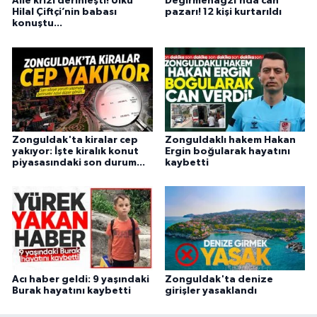
Aile krizi derinleşti! Ülkü
Değirmenağzı’nda can
Hilal Çiftçi’nin babası
pazarı! 12 kişi kurtarıldı
konuştu...
Zonguldak'ta kiralar cep
Zonguldaklı hakem Hakan
yakıyor: İşte kiralık konut
Ergin boğularak hayatını
piyasasındaki son durum...
kaybetti
Acı haber geldi: 9 yaşındaki
Zonguldak'ta denize
Burak hayatını kaybetti
girişler yasaklandı