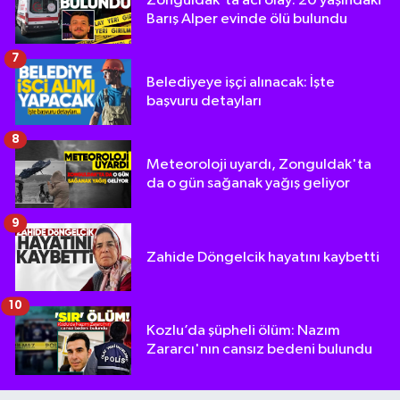
Zonguldak'ta acı olay: 20 yaşındaki
Barış Alper evinde ölü bulundu
7
Belediyeye işçi alınacak: İşte
başvuru detayları
8
Meteoroloji uyardı, Zonguldak'ta
da o gün sağanak yağış geliyor
9
Zahide Döngelcik hayatını kaybetti
10
Kozlu’da şüpheli ölüm: Nazım
Zararcı'nın cansız bedeni bulundu