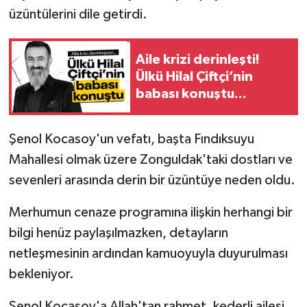
üzüntülerini dile getirdi.
Aile krizi derinleşti!
Ülkü Hilal Çiftçi’nin
babası konuştu...
Şenol Kocasoy'un vefatı, başta Fındıksuyu
Mahallesi olmak üzere Zonguldak'taki dostları ve
sevenleri arasında derin bir üzüntüye neden oldu.
Merhumun cenaze programına ilişkin herhangi bir
bilgi henüz paylaşılmazken, detayların
netleşmesinin ardından kamuoyuyla duyurulması
bekleniyor.
Şenol Kocasoy'a Allah'tan rahmet, kederli ailesi