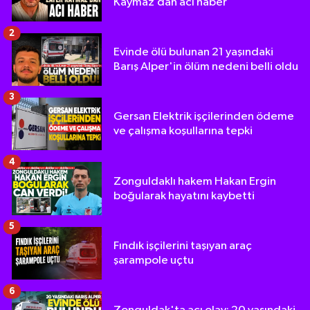
Kaymaz’dan acı haber
2
Evinde ölü bulunan 21 yaşındaki
Barış Alper'in ölüm nedeni belli oldu
3
Gersan Elektrik işçilerinden ödeme
ve çalışma koşullarına tepki
4
Zonguldaklı hakem Hakan Ergin
boğularak hayatını kaybetti
5
Fındık işçilerini taşıyan araç
şarampole uçtu
6