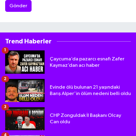
Gönder
Trend Haberler
1
Çaycuma’da pazarcı esnafı Zafer
Kaymaz’dan acı haber
2
Evinde ölü bulunan 21 yaşındaki
Barış Alper'in ölüm nedeni belli oldu
3
CHP Zonguldak İl Başkanı Olcay
Can oldu
4