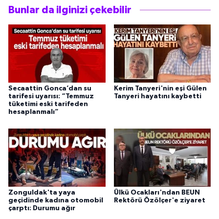
Bunlar da ilginizi çekebilir
Secaattin Gonca’dan su
Kerim Tanyeri'nin eşi Gülen
tarifesi uyarısı: “Temmuz
Tanyeri hayatını kaybetti
tüketimi eski tarifeden
hesaplanmalı”
Zonguldak'ta yaya
Ülkü Ocakları'ndan BEUN
geçidinde kadına otomobil
Rektörü Özölçer'e ziyaret
çarptı: Durumu ağır