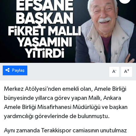
Karabük
Spor
Ulusal
Paylaş
-
+
A
A
Merkez Atölyesi’nden emekli olan, Amele Birliği
bünyesinde yıllarca görev yapan Mallı, Ankara
Amele Birliği Misafirhanesi Müdürlüğü ve başkan
yardımcılığı görevlerinde de bulunmuştu.
Aynı zamanda Terakkispor camiasının unutulmaz