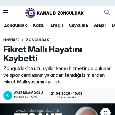
Zonguldak
Zonguldak Nöbetçi Eczaneler
Zonguldak
Kozlu
Ereğli
Çaycuma
Alaplı
D
Kozlu
Zonguldak Hava Durumu
HABERLER
ZONGULDAK
Ereğli
Zonguldak Trafik Yoğunluk Haritası
Fikret Mallı Hayatını
Kaybetti
Çaycuma
Puan Durumu ve Fikstür
Zonguldak’ta uzun yıllar kamu hizmetinde bulunan
Alaplı
Tüm Manşetler
ve spor camiasının yakından tanıdığı isimlerden
Fikret Mallı yaşamını yitirdi.
Devrek
Son Dakika Haberleri
AYŞE İSLAMOĞLU
21.04.2026 - 10:02
HABER EDITÖRÜ
Gökçebey
Haber Arşivi
YAYINLANMA
Bartın