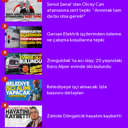
Şenol Şanal'dan Olcay Can
atamasına sert tepki: "Arınmak tam
da bu olsa gerek!"
5
Gersan Elektrik işçilerinden ödeme
ve çalışma koşullarına tepki
6
Zonguldak'ta acı olay: 20 yaşındaki
Barış Alper evinde ölü bulundu
7
Belediyeye işçi alınacak: İşte
başvuru detayları
8
Zahide Döngelcik hayatını kaybetti