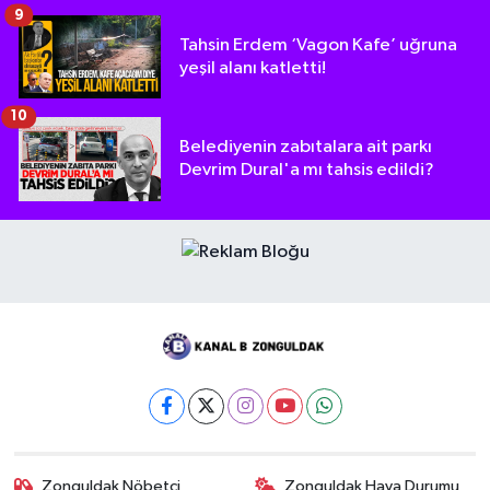
9
Tahsin Erdem ‘Vagon Kafe’ uğruna
yeşil alanı katletti!
10
Belediyenin zabıtalara ait parkı
Devrim Dural'a mı tahsis edildi?
Zonguldak Nöbetçi
Zonguldak Hava Durumu