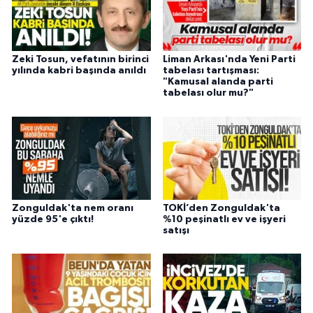
Zeki Tosun, vefatının birinci
Liman Arkası'nda Yeni Parti
yılında kabri başında anıldı
tabelası tartışması:
"Kamusal alanda parti
tabelası olur mu?"
Zonguldak'ta nem oranı
TOKİ’den Zonguldak'ta
yüzde 95'e çıktı!
%10 peşinatlı ev ve işyeri
satışı