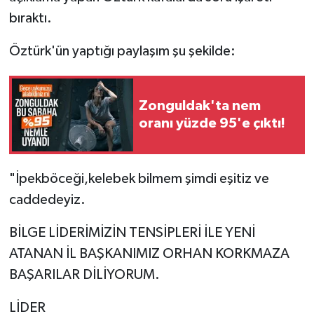
bıraktı.
Öztürk'ün yaptığı paylaşım şu şekilde:
Zonguldak'ta nem
oranı yüzde 95'e çıktı!
"İpekböceği,kelebek bilmem şimdi eşitiz ve
caddedeyiz.
BİLGE LİDERİMİZİN TENSİPLERİ İLE YENİ
ATANAN İL BAŞKANIMIZ ORHAN KORKMAZA
BAŞARILAR DİLİYORUM.
LİDER