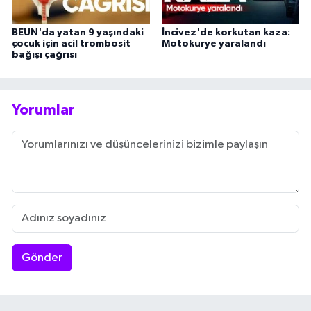
BEUN'da yatan 9 yaşındaki
İncivez'de korkutan kaza:
çocuk için acil trombosit
Motokurye yaralandı
bağışı çağrısı
Yorumlar
Gönder