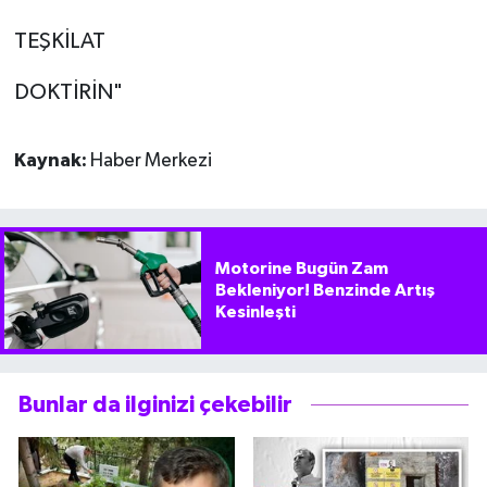
TEŞKİLAT
DOKTİRİN"
Kaynak:
Haber Merkezi
Motorine Bugün Zam
Bekleniyor! Benzinde Artış
Kesinleşti
Bunlar da ilginizi çekebilir