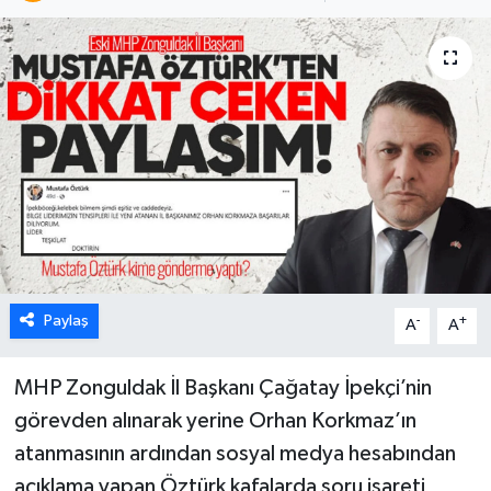
Karabük
Spor
Ulusal
Paylaş
-
+
A
A
MHP Zonguldak İl Başkanı Çağatay İpekçi’nin
görevden alınarak yerine Orhan Korkmaz’ın
atanmasının ardından sosyal medya hesabından
açıklama yapan Öztürk kafalarda soru işareti