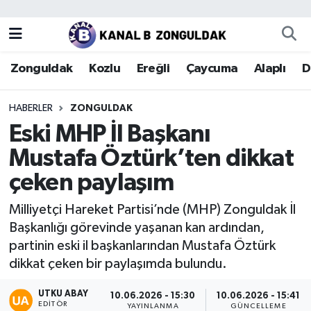
Zonguldak
Zonguldak Nöbetçi Eczaneler
Zonguldak
Kozlu
Ereğli
Çaycuma
Alaplı
D
Kozlu
Zonguldak Hava Durumu
HABERLER
ZONGULDAK
Ereğli
Zonguldak Trafik Yoğunluk Haritası
Eski MHP İl Başkanı
Mustafa Öztürk’ten dikkat
Çaycuma
Puan Durumu ve Fikstür
çeken paylaşım
Alaplı
Tüm Manşetler
Milliyetçi Hareket Partisi’nde (MHP) Zonguldak İl
Başkanlığı görevinde yaşanan kan ardından,
Devrek
Son Dakika Haberleri
partinin eski il başkanlarından Mustafa Öztürk
dikkat çeken bir paylaşımda bulundu.
Gökçebey
Haber Arşivi
UTKU ABAY
10.06.2026 - 15:30
10.06.2026 - 15:41
Bartın
EDITÖR
YAYINLANMA
GÜNCELLEME