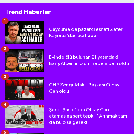
Trend Haberler
1
Çaycuma’da pazarcı esnafı Zafer
Kaymaz’dan acı haber
2
Evinde ölü bulunan 21 yaşındaki
Barış Alper'in ölüm nedeni belli oldu
3
CHP Zonguldak İl Başkanı Olcay
Can oldu
4
Şenol Şanal'dan Olcay Can
atamasına sert tepki: "Arınmak tam
da bu olsa gerek!"
5