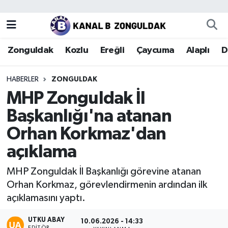
Zonguldak
Zonguldak Nöbetçi Eczaneler
Zonguldak
Kozlu
Ereğli
Çaycuma
Alaplı
D
Kozlu
Zonguldak Hava Durumu
HABERLER
ZONGULDAK
Ereğli
Zonguldak Trafik Yoğunluk Haritası
MHP Zonguldak İl
Başkanlığı'na atanan
Çaycuma
Puan Durumu ve Fikstür
Orhan Korkmaz'dan
Alaplı
Tüm Manşetler
açıklama
Devrek
Son Dakika Haberleri
MHP Zonguldak İl Başkanlığı görevine atanan
Orhan Korkmaz, görevlendirmenin ardından ilk
Gökçebey
Haber Arşivi
açıklamasını yaptı.
Bartın
UTKU ABAY
10.06.2026 - 14:33
EDITÖR