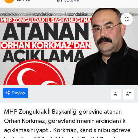
YAYINLANMA
Karabük
Spor
Ulusal
Paylaş
-
+
A
A
MHP Zonguldak İl Başkanlığı görevine atanan
Orhan Korkmaz, görevlendirmenin ardından ilk
açıklamasını yaptı. Korkmaz, kendisini bu göreve