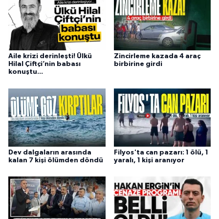
Aile krizi derinleşti! Ülkü
Zincirleme kazada 4 araç
Hilal Çiftçi’nin babası
birbirine girdi
konuştu...
Dev dalgaların arasında
Filyos'ta can pazarı: 1 ölü, 1
kalan 7 kişi ölümden döndü
yaralı, 1 kişi aranıyor