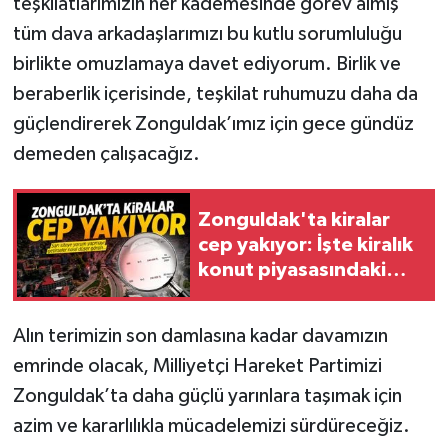
teşkilatlarımızın her kademesinde görev almış
tüm dava arkadaşlarımızı bu kutlu sorumluluğu
birlikte omuzlamaya davet ediyorum. Birlik ve
beraberlik içerisinde, teşkilat ruhumuzu daha da
güçlendirerek Zonguldak’ımız için gece gündüz
demeden çalışacağız.
Zonguldak'ta kiralar
cep yakıyor: İşte kiralık
konut piyasasındaki
son durum...
Alın terimizin son damlasına kadar davamızın
emrinde olacak, Milliyetçi Hareket Partimizi
Zonguldak’ta daha güçlü yarınlara taşımak için
azim ve kararlılıkla mücadelemizi sürdüreceğiz.