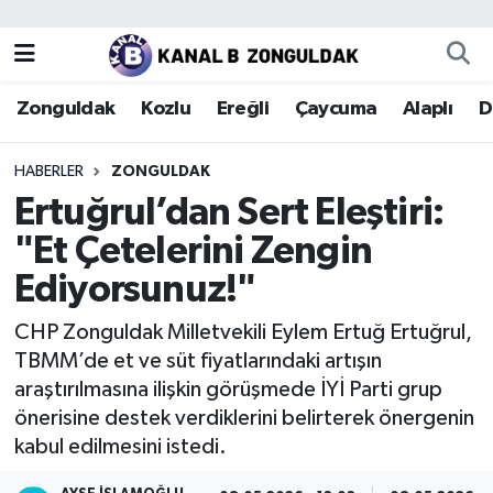
Zonguldak
Zonguldak Nöbetçi Eczaneler
Zonguldak
Kozlu
Ereğli
Çaycuma
Alaplı
D
Kozlu
Zonguldak Hava Durumu
HABERLER
ZONGULDAK
Ereğli
Zonguldak Trafik Yoğunluk Haritası
Ertuğrul’dan Sert Eleştiri:
"Et Çetelerini Zengin
Çaycuma
Puan Durumu ve Fikstür
Ediyorsunuz!"
Alaplı
Tüm Manşetler
CHP Zonguldak Milletvekili Eylem Ertuğ Ertuğrul,
TBMM’de et ve süt fiyatlarındaki artışın
Devrek
Son Dakika Haberleri
araştırılmasına ilişkin görüşmede İYİ Parti grup
önerisine destek verdiklerini belirterek önergenin
Gökçebey
Haber Arşivi
kabul edilmesini istedi.
Bartın