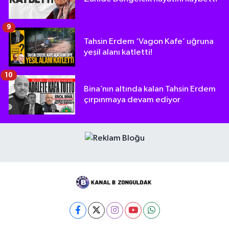
9
Tahsin Erdem ‘Vagon Kafe’ uğruna
yeşil alanı katletti!
10
Bina’nın altında kalan Tahsin Erdem
çırpınmaya devam ediyor