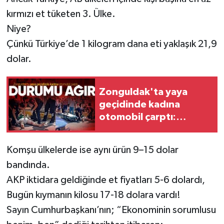
kırmızı et tüketen 3. Ülke.
Niye?
Çünkü Türkiye’de 1 kilogram dana eti yaklaşık 21,9
dolar.
Zonguldak'ta yaya
geçidinde kadına
otomobil çarptı:
Durumu ağır
Komşu ülkelerde ise aynı ürün 9–15 dolar
bandında.
AKP iktidara geldiğinde et fiyatları 5-6 dolardı,
Bugün kıymanın kilosu 17-18 dolara vardı!
Sayın Cumhurbaşkanı’nın; “Ekonominin sorumlusu