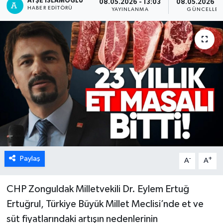
AYŞE İSLAMOĞLU
08.05.2026 - 13:03
08.05.2026 - 
HABER EDITÖRÜ
YAYINLANMA
GÜNCELLEM
Karabük
Spor
Ulusal
Paylaş
-
+
A
A
CHP Zonguldak Milletvekili Dr. Eylem Ertuğ
Ertuğrul, Türkiye Büyük Millet Meclisi’nde et ve
süt fiyatlarındaki artışın nedenlerinin