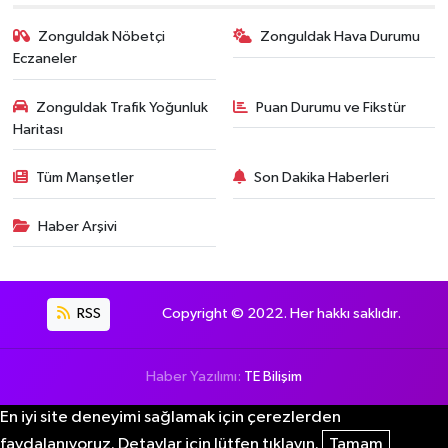
Zonguldak Nöbetçi
Zonguldak Hava Durumu
Eczaneler
Zonguldak Trafik Yoğunluk
Puan Durumu ve Fikstür
Haritası
Tüm Manşetler
Son Dakika Haberleri
Haber Arşivi
RSS
Copyright © 2022. Her hakkı saklıdır.
Haber Yazılımı:
TE Bilişim
En iyi site deneyimi sağlamak için çerezlerden
faydalanıyoruz. Detaylar için lütfen tıklayın.
Tamam