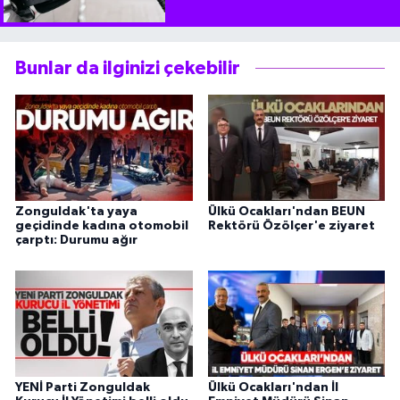
Bunlar da ilginizi çekebilir
Zonguldak'ta yaya
Ülkü Ocakları'ndan BEUN
geçidinde kadına otomobil
Rektörü Özölçer'e ziyaret
çarptı: Durumu ağır
YENİ Parti Zonguldak
Ülkü Ocakları'ndan İl