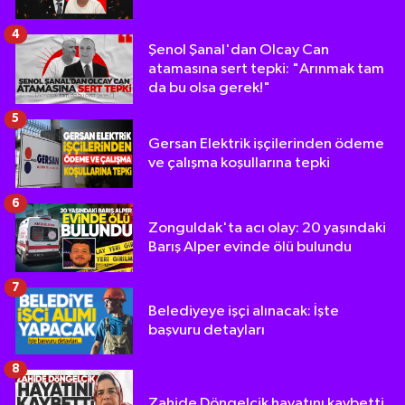
4
Şenol Şanal'dan Olcay Can
atamasına sert tepki: "Arınmak tam
da bu olsa gerek!"
5
Gersan Elektrik işçilerinden ödeme
ve çalışma koşullarına tepki
6
Zonguldak'ta acı olay: 20 yaşındaki
Barış Alper evinde ölü bulundu
7
Belediyeye işçi alınacak: İşte
başvuru detayları
8
Zahide Döngelcik hayatını kaybetti