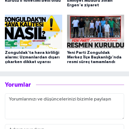
Kurucu İl Yönetimi belli oldu
Emniyet Müdürü Sinan
Ergen'e ziyaret
Zonguldak'ta hava kirliliği
Yeni Parti Zonguldak
alarmı: Uzmanlardan dışarı
Merkez İlçe Başkanlığı'nda
çıkarken dikkat uyarısı
resmi süreç tamamlandı
Yorumlar