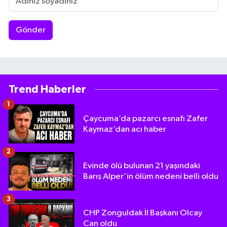
Gönder
Trend Haberler
1
Çaycuma’da pazarcı esnafı Zafer
Kaymaz’dan acı haber
2
Evinde ölü bulunan 21 yaşındaki
Barış Alper'in ölüm nedeni belli oldu
3
CHP Zonguldak İl Başkanı Olcay
Can oldu