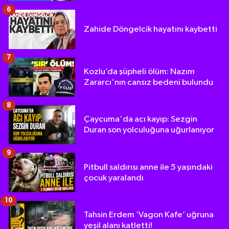
6
Zahide Döngelcik hayatını kaybetti
7
Kozlu’da şüpheli ölüm: Nazım
Zararcı'nın cansız bedeni bulundu
8
Çaycuma'da acı kayıp: Sezgin
Duran son yolculuğuna uğurlanıyor
9
Pitbull saldırısı anne ile 5 yaşındaki
çocuk yaralandı
10
Tahsin Erdem ‘Vagon Kafe’ uğruna
yeşil alanı katletti!