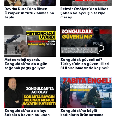
Devrim Dural’dan İlksen
Rektör Özölçer'den Nihat
Özalper’in tutuklanmasına
Şahan Kalaycı için taziye
tepki
mesajı
Meteoroloji uyardı,
Zonguldak güvenli mi?
Zonguldak'ta da o gün
Türkiye’nin en güvenli illeri
sağanak yağış geliyor
81 il sıralamasında kaçıncı?
Zonguldak'ta acı olay:
Zonguldak'ta köylü
Sokakta baygın bulunan
kadınların ürün satışına