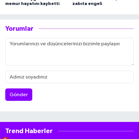
memur hayatını kaybetti
zabıta engeli
Yorumlar
Gönder
Trend Haberler