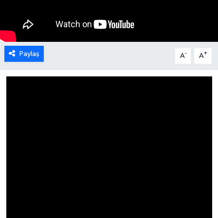
Karabük
Spor
Paylaş
-
+
A
A
Ulusal