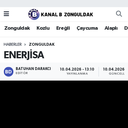
Zonguldak
Zonguldak Nöbetçi Eczaneler
Zonguldak
Kozlu
Ereğli
Çaycuma
Alaplı
D
Kozlu
Zonguldak Hava Durumu
HABERLER
ZONGULDAK
Ereğli
Zonguldak Trafik Yoğunluk Haritası
ENERJİSA
Çaycuma
Puan Durumu ve Fikstür
BATUHAN DARAKCI
10.04.2026 - 13:10
10.04.2026 - 
EDITÖR
YAYINLANMA
GÜNCELLE
Alaplı
Tüm Manşetler
Devrek
Son Dakika Haberleri
Gökçebey
Haber Arşivi
Bartın