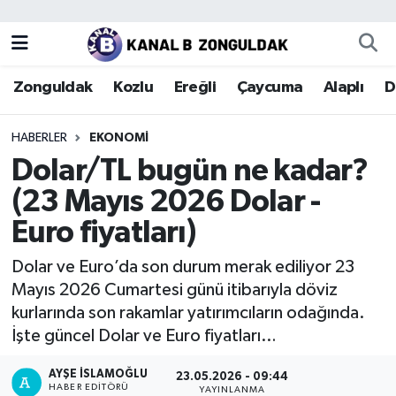
Zonguldak
Zonguldak Nöbetçi Eczaneler
Zonguldak
Kozlu
Ereğli
Çaycuma
Alaplı
D
Kozlu
Zonguldak Hava Durumu
HABERLER
EKONOMI
Ereğli
Zonguldak Trafik Yoğunluk Haritası
Dolar/TL bugün ne kadar?
(23 Mayıs 2026 Dolar -
Çaycuma
Puan Durumu ve Fikstür
Euro fiyatları)
Alaplı
Tüm Manşetler
Dolar ve Euro’da son durum merak ediliyor 23
Mayıs 2026 Cumartesi günü itibarıyla döviz
Devrek
Son Dakika Haberleri
kurlarında son rakamlar yatırımcıların odağında.
İşte güncel Dolar ve Euro fiyatları…
Gökçebey
Haber Arşivi
AYŞE İSLAMOĞLU
23.05.2026 - 09:44
Bartın
HABER EDITÖRÜ
YAYINLANMA