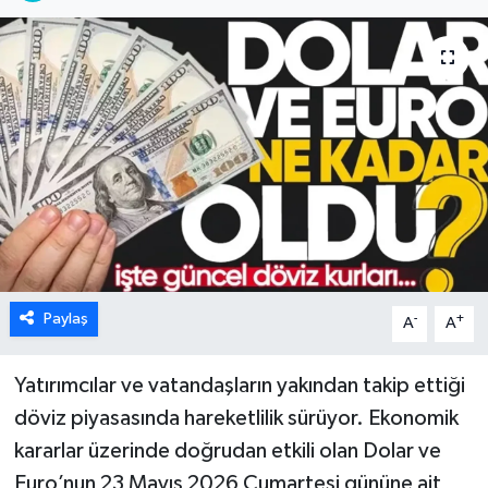
Karabük
Spor
Ulusal
Paylaş
-
+
A
A
Yatırımcılar ve vatandaşların yakından takip ettiği
döviz piyasasında hareketlilik sürüyor. Ekonomik
kararlar üzerinde doğrudan etkili olan Dolar ve
Euro’nun 23 Mayıs 2026 Cumartesi gününe ait