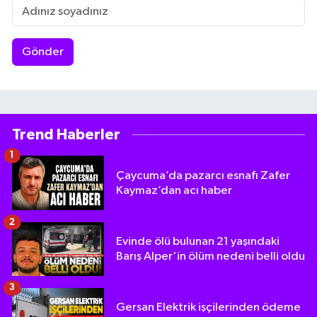
Gönder
Trend Haberler
1
Çaycuma’da pazarcı esnafı Zafer
Kaymaz’dan acı haber
2
Evinde ölü bulunan 21 yaşındaki
Barış Alper'in ölüm nedeni belli oldu
3
Gersan Elektrik işçilerinden ödeme