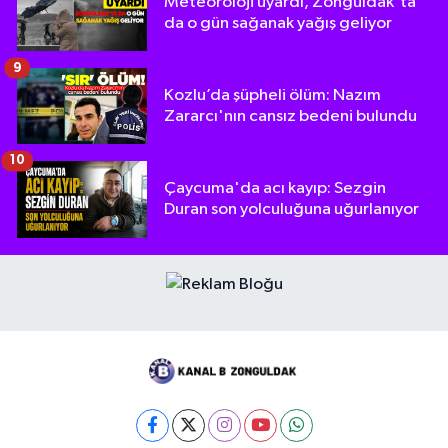
Meteoroloji uyardı, Zonguldak'ta
da o gün sağanak yağış geliyor
9
Kozlu’da şüpheli ölüm: Nazım
Zararcı'nın cansız bedeni bulundu
10
Çaycuma'da acı kayıp: Sezgin
Duran son yolculuğuna uğurlanıyor