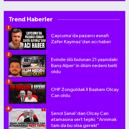
Trend Haberler
1
Çaycuma’da pazarcı esnafı
Zafer Kaymaz’dan acı haber
2
Evinde ölü bulunan 21 yaşındaki
Barış Alper'in ölüm nedeni belli
oldu
3
CHP Zonguldak İl Başkanı Olcay
Can oldu
4
Şenol Şanal'dan Olcay Can
atamasına sert tepki: "Arınmak
tam da bu olsa gerek!"