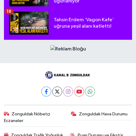
uğurlanıyor
10
Tahsin Erdem ‘Vagon Kafe’
uğruna yeşil alanı katletti!
Zonguldak Nöbetçi
Zonguldak Hava Durumu
Eczaneler
Zonguldak Trafik Yoğunluk
Puan Durumu ve Fikstür