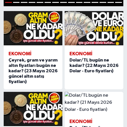
1
2
3
4
5
6
7
8
9
10
11
12
13
14
15
Karabük
Spor
Ulusal
EKONOMI
EKONOMI
Çeyrek, gram ve yarım
Dolar/TL bugün ne
altın fiyatları bugün ne
kadar? (22 Mayıs 2026
kadar? (23 Mayıs 2026
Dolar - Euro fiyatları)
güncel altın satış
fiyatları)
EKONOMI