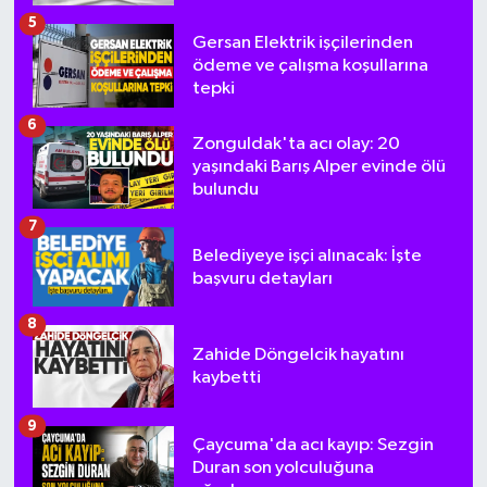
5
Gersan Elektrik işçilerinden
ödeme ve çalışma koşullarına
tepki
6
Zonguldak'ta acı olay: 20
yaşındaki Barış Alper evinde ölü
bulundu
7
Belediyeye işçi alınacak: İşte
başvuru detayları
8
Zahide Döngelcik hayatını
kaybetti
9
Çaycuma'da acı kayıp: Sezgin
Duran son yolculuğuna