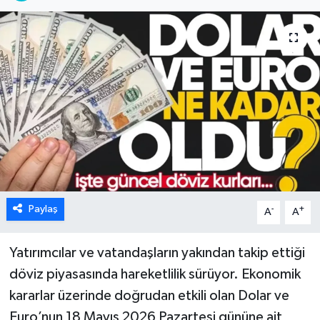
Karabük
Spor
Ulusal
Paylaş
-
+
A
A
Yatırımcılar ve vatandaşların yakından takip ettiği
döviz piyasasında hareketlilik sürüyor. Ekonomik
kararlar üzerinde doğrudan etkili olan Dolar ve
Euro’nun 18 Mayıs 2026 Pazartesi gününe ait