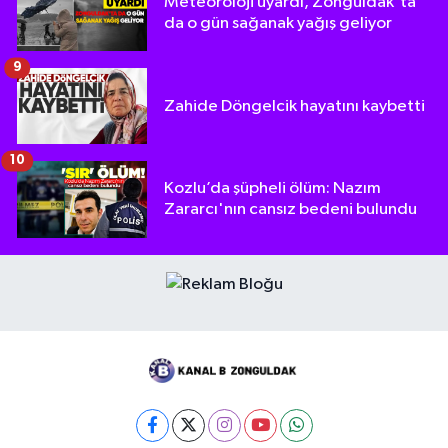
Meteoroloji uyardı, Zonguldak'ta
da o gün sağanak yağış geliyor
9
Zahide Döngelcik hayatını kaybetti
10
Kozlu’da şüpheli ölüm: Nazım
Zararcı'nın cansız bedeni bulundu