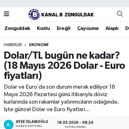
Zonguldak
Zonguldak Nöbetçi Eczaneler
Zonguldak
Kozlu
Ereğli
Çaycuma
Alaplı
D
Kozlu
Zonguldak Hava Durumu
HABERLER
EKONOMI
Ereğli
Zonguldak Trafik Yoğunluk Haritası
Dolar/TL bugün ne kadar?
(18 Mayıs 2026 Dolar - Euro
Çaycuma
Puan Durumu ve Fikstür
fiyatları)
Alaplı
Tüm Manşetler
Dolar ve Euro’da son durum merak ediliyor 18
Mayıs 2026 Pazartesi günü itibarıyla döviz
Devrek
Son Dakika Haberleri
kurlarında son rakamlar yatırımcıların odağında.
İşte güncel Dolar ve Euro fiyatları…
Gökçebey
Haber Arşivi
AYŞE İSLAMOĞLU
18.05.2026 - 08:24
Bartın
HABER EDITÖRÜ
YAYINLANMA