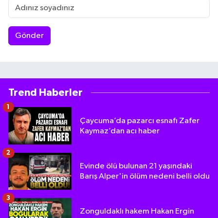
Gönder
Trend Haberler
1
Çaycuma’da pazarcı esnafı Zafer
Kaymaz’dan acı haber
2
Evinde ölü bulunan 21 yaşındaki
Barış Alper'in ölüm nedeni belli oldu
3
Zonguldaklı hakem Hakan Ergin