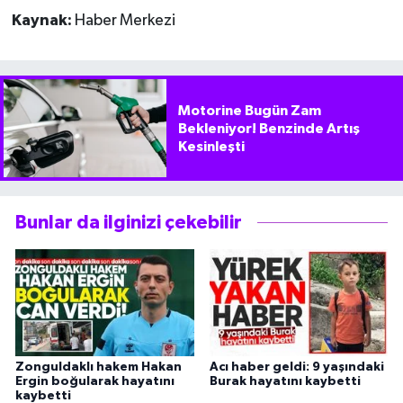
Kaynak:
Haber Merkezi
Motorine Bugün Zam
Bekleniyor! Benzinde Artış
Kesinleşti
Bunlar da ilginizi çekebilir
Zonguldaklı hakem Hakan
Acı haber geldi: 9 yaşındaki
Ergin boğularak hayatını
Burak hayatını kaybetti
kaybetti