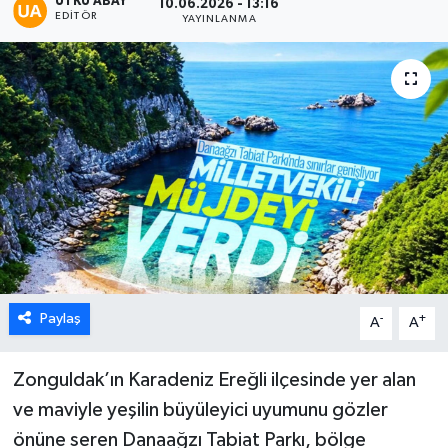
UTKU ABAY
10.06.2026 - 13:16
EDITÖR
YAYINLANMA
Karabük
Spor
Ulusal
Paylaş
-
+
A
A
Zonguldak’ın Karadeniz Ereğli ilçesinde yer alan
ve maviyle yeşilin büyüleyici uyumunu gözler
önüne seren Danaağzı Tabiat Parkı, bölge