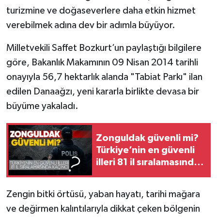
turizmine ve doğaseverlere daha etkin hizmet
verebilmek adına dev bir adımla büyüyor.
Milletvekili Saffet Bozkurt’un paylaştığı bilgilere
göre, Bakanlık Makamının 09 Nisan 2014 tarihli
onayıyla 56,7 hektarlık alanda "Tabiat Parkı" ilan
edilen Danaağzı, yeni kararla birlikte devasa bir
büyüme yakaladı.
Zonguldak güvenli mi?
Türkiye’nin en güvenli
illeri 81 il sıralamasında
kaçıncı?
Zengin bitki örtüsü, yaban hayatı, tarihi mağara
ve değirmen kalıntılarıyla dikkat çeken bölgenin