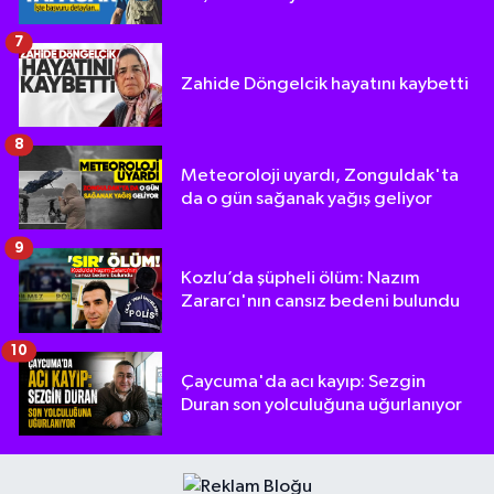
7
Zahide Döngelcik hayatını kaybetti
8
Meteoroloji uyardı, Zonguldak'ta
da o gün sağanak yağış geliyor
9
Kozlu’da şüpheli ölüm: Nazım
Zararcı'nın cansız bedeni bulundu
10
Çaycuma'da acı kayıp: Sezgin
Duran son yolculuğuna uğurlanıyor