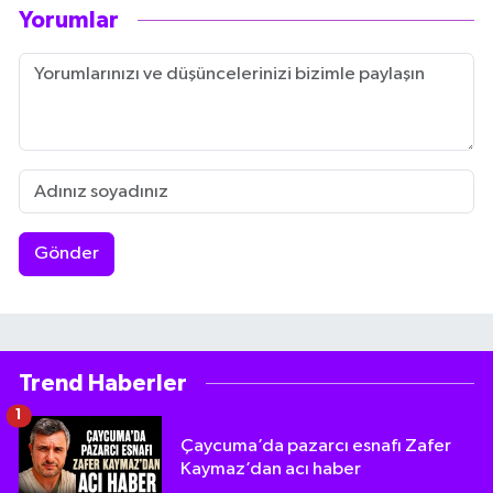
Yorumlar
Gönder
Trend Haberler
1
Çaycuma’da pazarcı esnafı Zafer
Kaymaz’dan acı haber