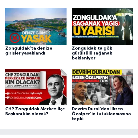
Zonguldak'ta denize
Zonguldak'ta gök
girişler yasaklandı
gürültülü sağanak
bekleniyor
CHP Zonguldak Merkez İlçe
Devrim Dural’dan İlksen
Başkanı kim olacak?
Özalper’in tutuklanmasına
tepki