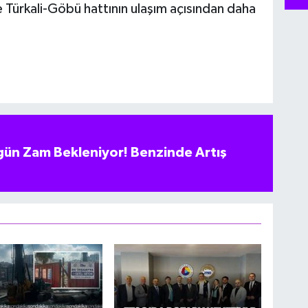
e Türkali-Göbü hattının ulaşım açısından daha
ün Zam Bekleniyor! Benzinde Artış