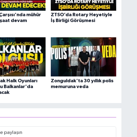
Çarşısı'nda mühür
ZTSO’da Rotary Heyetiyle
İnşaat devam
İş Birliği Görüşmesi
ak Halk Oyunları
Zonguldak'ta 30 yıllık polis
u Balkanlar'da
memuruna veda
acak