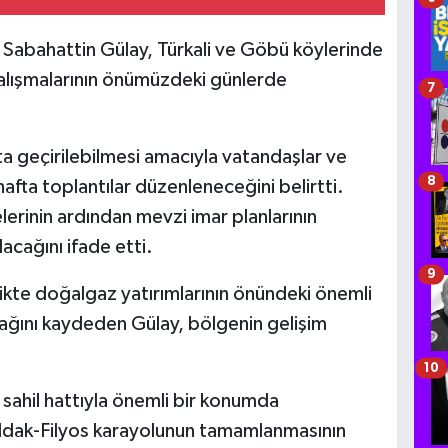
si Sabahattin Gülay, Türkali ve Göbü köylerinde
çalışmalarının önümüzdeki günlerde
7
ta geçirilebilmesi amacıyla vatandaşlar ve
8
afta toplantılar düzenleneceğini belirtti.
lerinin ardından mevzi imar planlarının
lacağını ifade etti.
9
ikte doğalgaz yatırımlarının önündeki önemli
cağını kaydeden Gülay, bölgenin gelişim
10
 sahil hattıyla önemli bir konumda
ldak-Filyos karayolunun tamamlanmasının