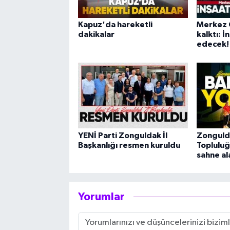
Kapuz'da hareketli
Merkez 
dakikalar
kalktı: 
edecek!
YENİ Parti Zonguldak İl
Zonguld
Başkanlığı resmen kuruldu
Topluluğ
sahne al
Yorumlar