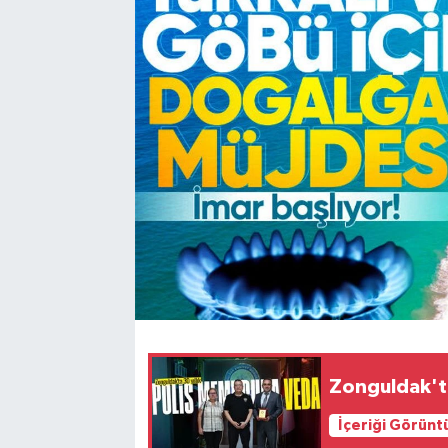
Karabük
Spor
Ulusal
Zonguldak'ta
İçeriği Görünt