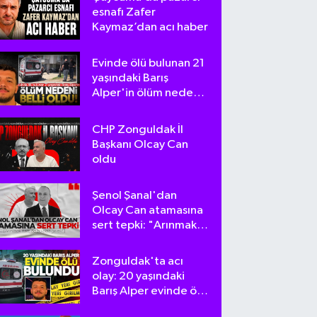
esnafı Zafer
Kaymaz’dan acı haber
Evinde ölü bulunan 21
yaşındaki Barış
Alper'in ölüm nedeni
belli oldu
CHP Zonguldak İl
Başkanı Olcay Can
oldu
Şenol Şanal'dan
Olcay Can atamasına
sert tepki: "Arınmak
tam da bu olsa
gerek!"
Zonguldak'ta acı
olay: 20 yaşındaki
Barış Alper evinde ölü
bulundu