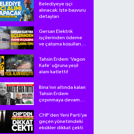
Belediyeye işçi
alınacak: İşte başvuru
detayları
Gersan Elektrik
işçilerinden ödeme
ve çalışma koşullarına
tepki
Tahsin Erdem ‘Vagon
Kafe’ uğruna yeşil
alanı katletti!
Bina’nın altında kalan
Tahsin Erdem
çırpınmaya devam
ediyor
CHP’den Yeni Parti’ye
geçen yönetimdeki
eksikler dikkat çekti