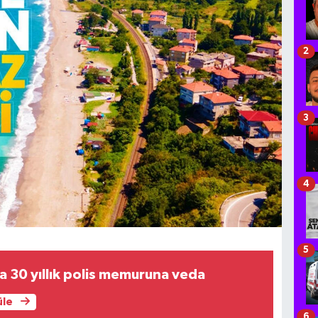
2
3
4
5
 30 yıllık polis memuruna veda
üle
6