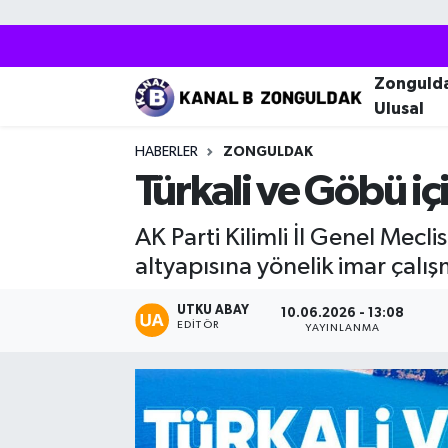
Zonguldak
Zonguldak Nöbetçi Eczaneler
Zonguld
Ulusal
Kozlu
Zonguldak Hava Durumu
HABERLER
ZONGULDAK
Ereğli
Zonguldak Trafik Yoğunluk Haritası
Türkali ve Göbü iç
Çaycuma
Puan Durumu ve Fikstür
AK Parti Kilimli İl Genel Mec
altyapısına yönelik imar çalı
Alaplı
Tüm Manşetler
UTKU ABAY
10.06.2026 - 13:08
EDITÖR
Devrek
Son Dakika Haberleri
YAYINLANMA
Gökçebey
Haber Arşivi
Bartın