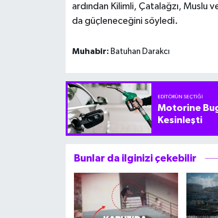
ardından Kilimli, Çatalağzı, Muslu v
da güçleneceğini söyledi.
Muhabir:
Batuhan Darakcı
EDITÖRÜN SEÇTIĞI
Motorine Bug
Kesinleşti
Bunlar da ilginizi çekebilir