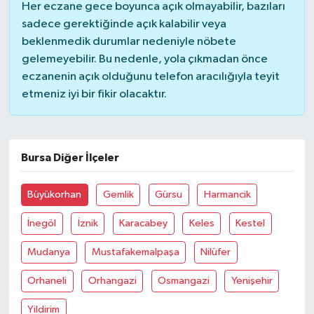
Her eczane gece boyunca açık olmayabilir, bazıları
sadece gerektiğinde açık kalabilir veya
beklenmedik durumlar nedeniyle nöbete
gelemeyebilir. Bu nedenle, yola çıkmadan önce
eczanenin açık olduğunu telefon aracılığıyla teyit
etmeniz iyi bir fikir olacaktır.
Bursa Diğer İlçeler
Büyükorhan
Gemlik
Gürsu
Harmancik
İnegöl
İznik
Karacabey
Keles
Kestel
Mudanya
Mustafakemalpaşa
Nilüfer
Orhaneli
Orhangazi
Osmangazi
Yenişehir
Yildirim