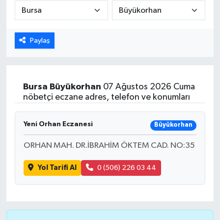
Karabük
Paylaş
Spor
Ulusal
Bursa
Büyükorhan
07 Ağustos 2026 Cuma
nöbetçi eczane adres, telefon ve konumları
Yeni Orhan Eczanesi
Büyükorhan
ORHAN MAH. DR.İBRAHİM ÖKTEM CAD. NO:35
Yol Tarifi Al
0 (506) 226 03 44