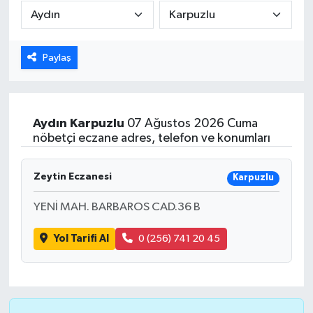
Karabük
Paylaş
Spor
Ulusal
Aydın
Karpuzlu
07 Ağustos 2026 Cuma
nöbetçi eczane adres, telefon ve konumları
Zeytin Eczanesi
Karpuzlu
YENİ MAH. BARBAROS CAD.36 B
Yol Tarifi Al
0 (256) 741 20 45