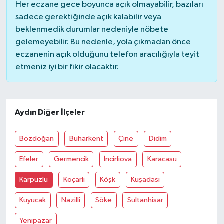
Her eczane gece boyunca açık olmayabilir, bazıları
sadece gerektiğinde açık kalabilir veya
beklenmedik durumlar nedeniyle nöbete
gelemeyebilir. Bu nedenle, yola çıkmadan önce
eczanenin açık olduğunu telefon aracılığıyla teyit
etmeniz iyi bir fikir olacaktır.
Aydın Diğer İlçeler
Bozdoğan
Buharkent
Çine
Didim
Efeler
Germencik
İncirliova
Karacasu
Karpuzlu
Koçarli
Köşk
Kuşadasi
Kuyucak
Nazilli
Söke
Sultanhisar
Yenipazar