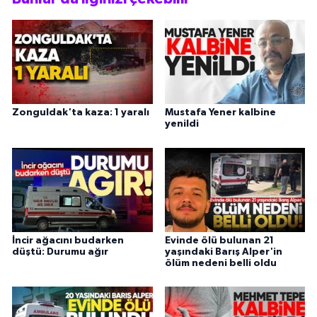
Zonguldak'ta kaza: 1 yaralı
Mustafa Yener kalbine
yenildi
İncir ağacını budarken
Evinde ölü bulunan 21
düştü: Durumu ağır
yaşındaki Barış Alper'in
ölüm nedeni belli oldu