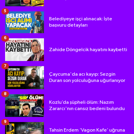
5
Belediyeye işçi alınacak: İşte
başvuru detayları
6
Zahide Döngelcik hayatını kaybetti
7
Çaycuma'da acı kayıp: Sezgin
Duran son yolculuğuna uğurlanıyor
8
Kozlu’da şüpheli ölüm: Nazım
Zararcı'nın cansız bedeni bulundu
9
Tahsin Erdem ‘Vagon Kafe’ uğruna