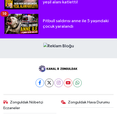
yeşil alanı katletti!
10
Pitbull saldırısı anne ile 5 yaşındaki
çocuk yaralandı
Zonguldak Nöbetçi
Zonguldak Hava Durumu
Eczaneler