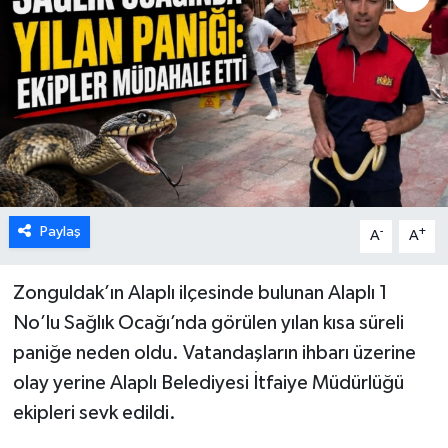
Karabük
Spor
Ulusal
Paylaş
-
+
A
A
Zonguldak’ın Alaplı ilçesinde bulunan Alaplı 1
No’lu Sağlık Ocağı’nda görülen yılan kısa süreli
paniğe neden oldu. Vatandaşların ihbarı üzerine
olay yerine Alaplı Belediyesi İtfaiye Müdürlüğü
ekipleri sevk edildi.