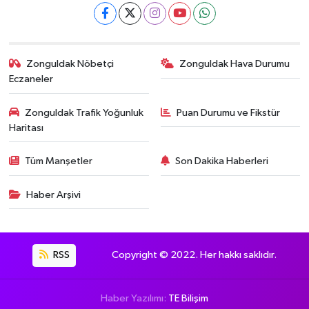
Zonguldak Nöbetçi
Zonguldak Hava Durumu
Eczaneler
Zonguldak Trafik Yoğunluk
Puan Durumu ve Fikstür
Haritası
Tüm Manşetler
Son Dakika Haberleri
Haber Arşivi
RSS
Copyright © 2022. Her hakkı saklıdır.
Haber Yazılımı:
TE Bilişim