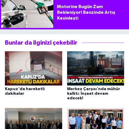
Motorine Bugün Zam
Bekleniyor! Benzinde Artış
Kesinleşti
Bunlar da ilginizi çekebilir
Kapuz'da hareketli
Merkez Çarşısı'nda mühür
dakikalar
kalktı: İnşaat devam
edecek!