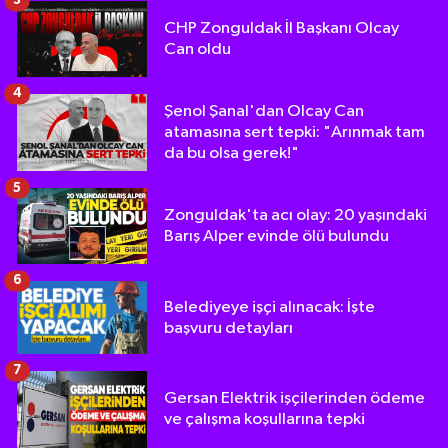
3
CHP Zonguldak İl Başkanı Olcay
Can oldu
4
Şenol Şanal'dan Olcay Can
atamasına sert tepki: "Arınmak tam
da bu olsa gerek!"
5
Zonguldak'ta acı olay: 20 yaşındaki
Barış Alper evinde ölü bulundu
6
Belediyeye işçi alınacak: İşte
başvuru detayları
7
Gersan Elektrik işçilerinden ödeme
ve çalışma koşullarına tepki