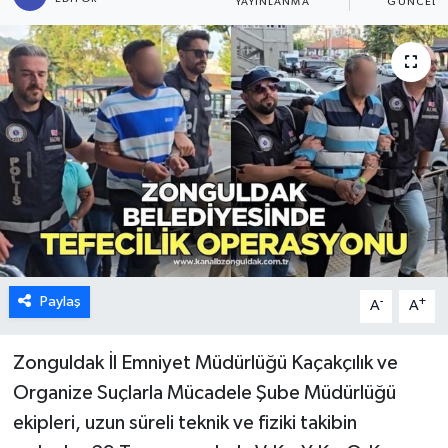
YAYINLANMA
GÜNCELL
Karabük
Spor
Ulusal
Paylaş
-
+
A
A
Zonguldak İl Emniyet Müdürlüğü Kaçakçılık ve
Organize Suçlarla Mücadele Şube Müdürlüğü
ekipleri, uzun süreli teknik ve fiziki takibin