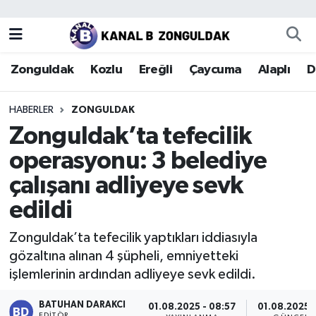
Zonguldak
Zonguldak Nöbetçi Eczaneler
Zonguldak
Kozlu
Ereğli
Çaycuma
Alaplı
D
Kozlu
Zonguldak Hava Durumu
HABERLER
ZONGULDAK
Ereğli
Zonguldak Trafik Yoğunluk Haritası
Zonguldak’ta tefecilik
operasyonu: 3 belediye
Çaycuma
Puan Durumu ve Fikstür
çalışanı adliyeye sevk
Alaplı
Tüm Manşetler
edildi
Devrek
Son Dakika Haberleri
Zonguldak’ta tefecilik yaptıkları iddiasıyla
gözaltına alınan 4 şüpheli, emniyetteki
Gökçebey
Haber Arşivi
işlemlerinin ardından adliyeye sevk edildi.
Bartın
BATUHAN DARAKCI
01.08.2025 - 08:57
01.08.2025 
EDITÖR