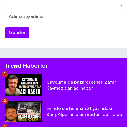
Gönder
Trend Haberler
1
Çaycuma’da pazarcı esnafı Zafer
Kaymaz’dan acı haber
2
Evinde ölü bulunan 21 yaşındaki
Barış Alper'in ölüm nedeni belli oldu