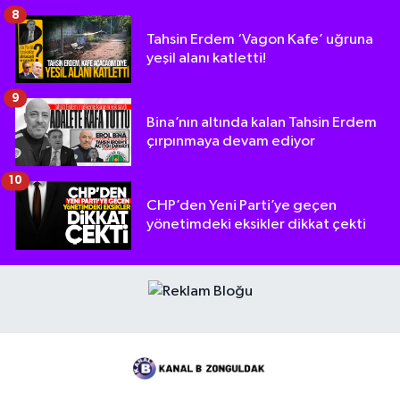
8
Tahsin Erdem ‘Vagon Kafe’ uğruna
yeşil alanı katletti!
9
Bina’nın altında kalan Tahsin Erdem
çırpınmaya devam ediyor
10
CHP’den Yeni Parti’ye geçen
yönetimdeki eksikler dikkat çekti