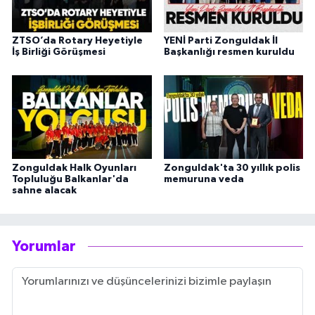
ZTSO’da Rotary Heyetiyle
YENİ Parti Zonguldak İl
İş Birliği Görüşmesi
Başkanlığı resmen kuruldu
Zonguldak Halk Oyunları
Zonguldak'ta 30 yıllık polis
Topluluğu Balkanlar'da
memuruna veda
sahne alacak
Yorumlar