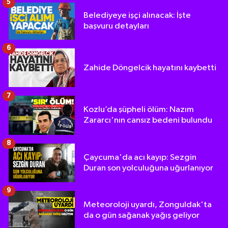
5
Belediyeye işçi alınacak: İşte
başvuru detayları
6
Zahide Döngelcik hayatını kaybetti
7
Kozlu’da şüpheli ölüm: Nazım
Zararcı'nın cansız bedeni bulundu
8
Çaycuma'da acı kayıp: Sezgin
Duran son yolculuğuna uğurlanıyor
9
Meteoroloji uyardı, Zonguldak'ta
da o gün sağanak yağış geliyor