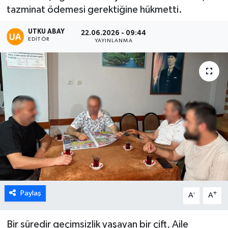
tazminat ödemesi gerektiğine hükmetti.
Karabük
UTKU ABAY
22.06.2026 - 09:44
EDITÖR
YAYINLANMA
Spor
Ulusal
Paylaş
-
+
A
A
Bir süredir geçimsizlik yaşayan bir çift, Aile