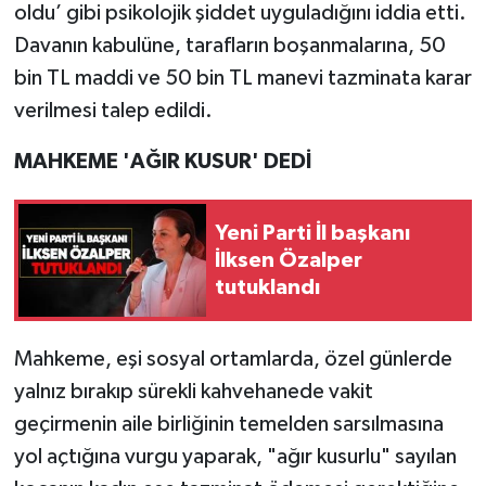
oldu’ gibi psikolojik şiddet uyguladığını iddia etti.
Davanın kabulüne, tarafların boşanmalarına, 50
bin TL maddi ve 50 bin TL manevi tazminata karar
verilmesi talep edildi.
MAHKEME 'AĞIR KUSUR' DEDİ
Yeni Parti İl başkanı
İlksen Özalper
tutuklandı
Mahkeme, eşi sosyal ortamlarda, özel günlerde
yalnız bırakıp sürekli kahvehanede vakit
geçirmenin aile birliğinin temelden sarsılmasına
yol açtığına vurgu yaparak, "ağır kusurlu" sayılan