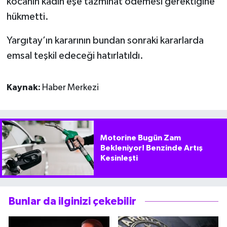
kocanın kadın eşe tazminat ödemesi gerektiğine
hükmetti.
Yargıtay’ın kararının bundan sonraki kararlarda
emsal teşkil edeceği hatırlatıldı.
Kaynak:
Haber Merkezi
Motorine Bugün Zam
Bekleniyor! Benzinde Artış
Kesinleşti
Bunlar da ilginizi çekebilir