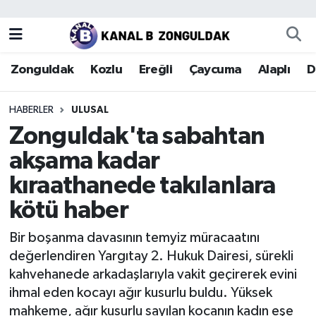
Zonguldak
Zonguldak Nöbetçi Eczaneler
Zonguldak
Kozlu
Ereğli
Çaycuma
Alaplı
D
Kozlu
Zonguldak Hava Durumu
HABERLER
ULUSAL
Ereğli
Zonguldak Trafik Yoğunluk Haritası
Zonguldak'ta sabahtan
akşama kadar
Çaycuma
Puan Durumu ve Fikstür
kıraathanede takılanlara
Alaplı
Tüm Manşetler
kötü haber
Devrek
Son Dakika Haberleri
Bir boşanma davasının temyiz müracaatını
değerlendiren Yargıtay 2. Hukuk Dairesi, sürekli
Gökçebey
Haber Arşivi
kahvehanede arkadaşlarıyla vakit geçirerek evini
ihmal eden kocayı ağır kusurlu buldu. Yüksek
Bartın
mahkeme, ağır kusurlu sayılan kocanın kadın eşe