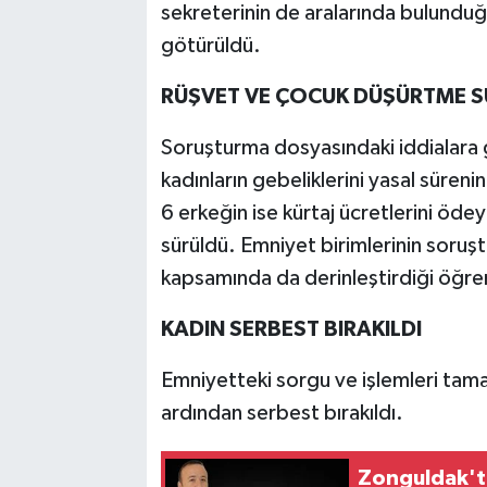
sekreterinin de aralarında bulundu
götürüldü.
RÜŞVET VE ÇOCUK DÜŞÜRTME 
Soruşturma dosyasındaki iddialara g
kadınların gebeliklerini yasal sürenin
6 erkeğin ise kürtaj ücretlerini öde
sürüldü. Emniyet birimlerinin soru
kapsamında da derinleştirdiği öğren
KADIN SERBEST BIRAKILDI
Emniyetteki sorgu ve işlemleri tam
ardından serbest bırakıldı.
Zonguldak'ta acı olay: Sokakta baygın bu