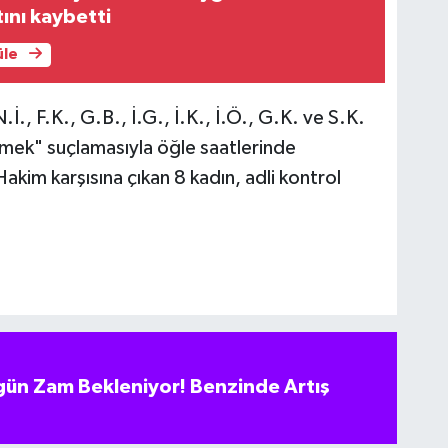
ını kaybetti
üle
.İ., F.K., G.B., İ.G., İ.K., İ.Ö., G.K. ve S.K.
ermek" suçlamasıyla öğle saatlerinde
akim karşısına çıkan 8 kadın, adli kontrol
ün Zam Bekleniyor! Benzinde Artış