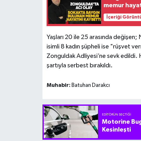
memur hayat
İçeriği Görünt
Yaşları 20 ile 25 arasında değişen; N
isimli 8 kadın şüpheli ise "rüşvet v
Zonguldak Adliyesi’ne sevk edildi. H
şartıyla serbest bırakıldı.
Muhabir:
Batuhan Darakcı
EDITÖRÜN SEÇTIĞI
Motorine Bug
Kesinleşti