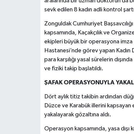
aralarında bir uzman doktorun da bu
sevk edilen 8 kadın adli kontrol şartı
Zonguldak Cumhuriyet Başsavcılığı
kapsamında, Kaçakçılık ve Organi
ekipleri büyük bir operasyona imz
Hastanesi’nde görev yapan Kadın D
para karşılığı yasal sürelerin dışında
ve fiziki takip başlatıldı.
ŞAFAK OPERASYONUYLA YAKAL
Dört aylık titiz takibin ardından d
Düzce ve Karabük illerini kapsayan 
yakalayarak gözaltına aldı.
Operasyon kapsamında, yasa dışı kür