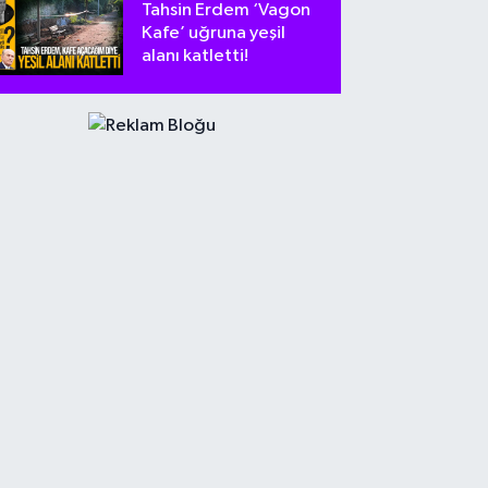
Tahsin Erdem ‘Vagon
Kafe’ uğruna yeşil
alanı katletti!