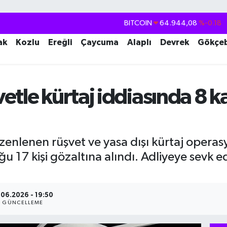
DOLAR
47,7436
%0.18
EURO
55,2510
%0.32
ak
Kozlu
Ereğli
Çaycuma
Alaplı
Devrek
Gökçe
STERLİN
64,4811
%0.38
GRAM ALTIN
6660.55
%0.03
etle kürtaj iddiasında 8 
BİST100
13.779
%-14
BITCOIN
64.944,08
%-0.18
zenlenen rüşvet ve yasa dışı kürtaj operas
7 kişi gözaltına alındı. Adliyeye sevk edi
.06.2026 - 19:50
GÜNCELLEME