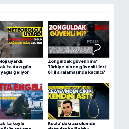
oji uyardı,
Zonguldak güvenli mi?
ak'ta da o gün
Türkiye’nin en güvenli illeri
yağış geliyor
81 il sıralamasında kaçıncı?
ak'ta köylü
Kozlu'daki acı ölümde
n ürün satışına
detaylar belli oldu: