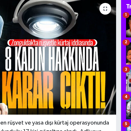
T
1
2
3
4
en rüşvet ve yasa dışı kürtaj operasyonunda
5