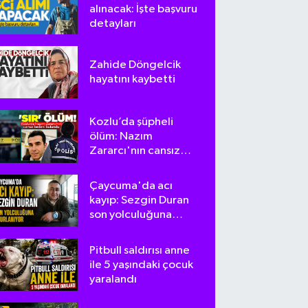
alınacak: İşte başvuru
detayları
Zahide Döngelcik
hayatını kaybetti
Kozlu’da şüpheli
ölüm: Nazım
Zararcı'nın cansız
bedeni bulundu
Çaycuma'da acı
kayıp: Sezgin Duran
son yolculuğuna
uğurlanıyor
Pitbull saldırısı anne
ile 5 yaşındaki çocuk
yaralandı