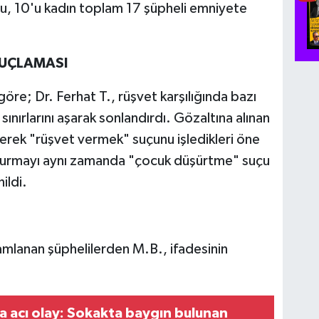
ğu, 10'u kadın toplam 17 şüpheli emniyete
SUÇLAMASI
öre; Dr. Ferhat T., rüşvet karşılığında bazı
 sınırlarını aşarak sonlandırdı. Gözaltına alınan
yerek "rüşvet vermek" suçunu işledikleri öne
şturmayı aynı zamanda "çocuk düşürtme" suçu
ildi.
amlanan şüphelilerden M.B., ifadesinin
lunan