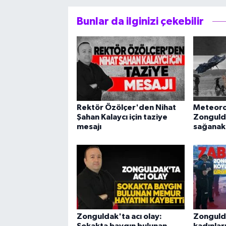
Bunlar da ilginizi çekebilir
Rektör Özölçer'den Nihat
Meteorol
Şahan Kalaycı için taziye
Zonguld
mesajı
sağanak 
Zonguldak'ta acı olay:
Zonguld
Sokakta baygın bulunan
kadınları