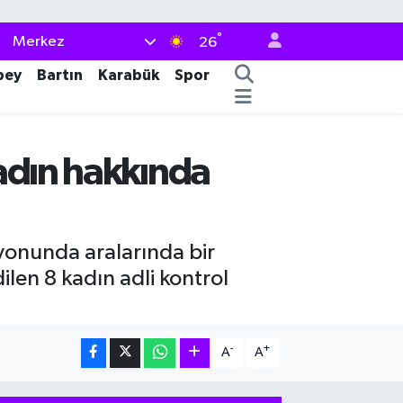
°
Merkez
26
bey
Bartın
Karabük
Spor
kadın hakkında
yonunda aralarında bir
len 8 kadın adli kontrol
-
+
A
A