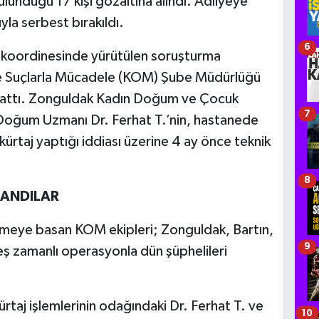
lunduğu 17 kişi gözaltına alındı. Adliyeye
yla serbest bırakıldı.
6
 koordinesinde yürütülen soruşturma
ze Suçlarla Mücadele (KOM) Şube Müdürlüğü
a attı. Zonguldak Kadın Doğum ve Çocuk
7
oğum Uzmanı Dr. Ferhat T.’nin, hastanede
 kürtaj yaptığı iddiası üzerine 4 ay önce teknik
8
ANDILAR
üğmeye basan KOM ekipleri; Zonguldak, Bartın,
9
eş zamanlı operasyonla dün şüphelileri
taj işlemlerinin odağındaki Dr. Ferhat T. ve
10