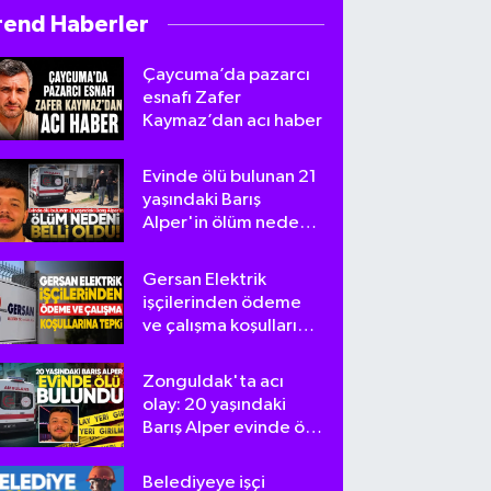
rend Haberler
Çaycuma’da pazarcı
esnafı Zafer
Kaymaz’dan acı haber
Evinde ölü bulunan 21
yaşındaki Barış
Alper'in ölüm nedeni
belli oldu
Gersan Elektrik
işçilerinden ödeme
ve çalışma koşullarına
tepki
Zonguldak'ta acı
olay: 20 yaşındaki
Barış Alper evinde ölü
bulundu
Belediyeye işçi