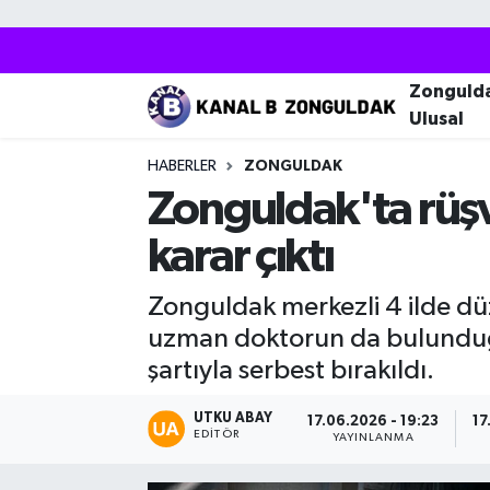
Zonguldak
Zonguldak Nöbetçi Eczaneler
Zonguld
Ulusal
Kozlu
Zonguldak Hava Durumu
HABERLER
ZONGULDAK
Ereğli
Zonguldak Trafik Yoğunluk Haritası
Zonguldak'ta rüşv
karar çıktı
Çaycuma
Puan Durumu ve Fikstür
Zonguldak merkezli 4 ilde dü
Alaplı
Tüm Manşetler
uzman doktorun da bulunduğu 1
Devrek
Son Dakika Haberleri
şartıyla serbest bırakıldı.
Gökçebey
Haber Arşivi
UTKU ABAY
17.06.2026 - 19:23
17
EDITÖR
YAYINLANMA
Bartın