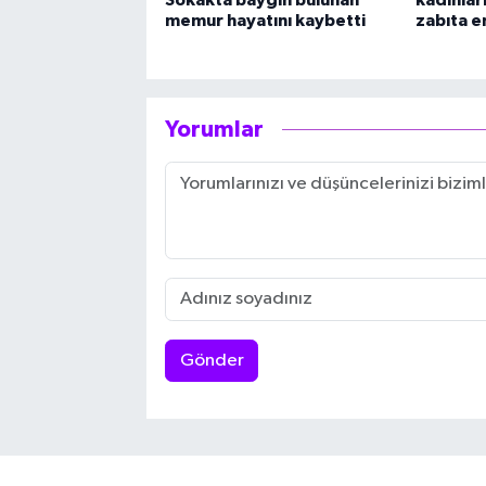
memur hayatını kaybetti
zabıta e
Yorumlar
Gönder