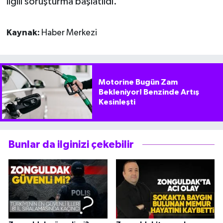
ilgili soruşturma başlatıldı.
Kaynak:
Haber Merkezi
Motorine Bugün Zam
Bekleniyor! Benzinde Artış
Kesinleşti
Bunlar da ilginizi çekebilir