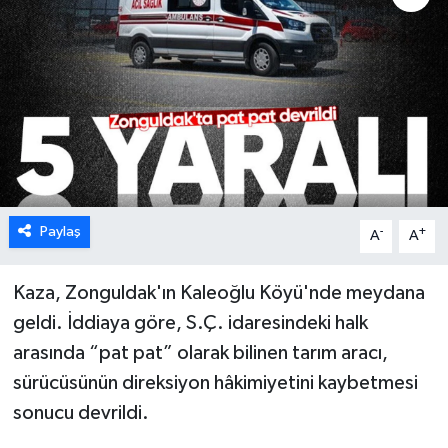
Karabük
Spor
Ulusal
Paylaş
-
+
A
A
Kaza, Zonguldak'ın Kaleoğlu Köyü'nde meydana
geldi. İddiaya göre, S.Ç. idaresindeki halk
arasında “pat pat” olarak bilinen tarım aracı,
sürücüsünün direksiyon hâkimiyetini kaybetmesi
sonucu devrildi.