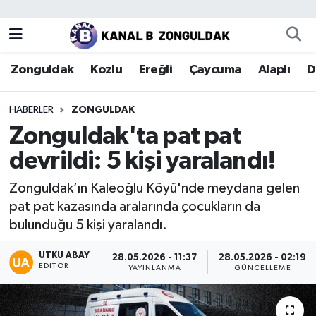
Zonguldak
Zonguldak Nöbetçi Eczaneler
Zonguldak
Kozlu
Ereğli
Çaycuma
Alaplı
D
Kozlu
Zonguldak Hava Durumu
HABERLER
ZONGULDAK
Ereğli
Zonguldak Trafik Yoğunluk Haritası
Zonguldak'ta pat pat
devrildi: 5 kişi yaralandı!
Çaycuma
Puan Durumu ve Fikstür
Zonguldak’ın Kaleoğlu Köyü'nde meydana gelen
Alaplı
Tüm Manşetler
pat pat kazasında aralarında çocukların da
bulunduğu 5 kişi yaralandı.
Devrek
Son Dakika Haberleri
UTKU ABAY
28.05.2026 - 11:37
28.05.2026 - 02:19
EDITÖR
Gökçebey
Haber Arşivi
YAYINLANMA
GÜNCELLEME
Bartın