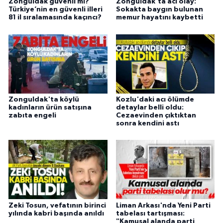
Zonguldak güvenli mi?
Zonguldak'ta acı olay:
Türkiye’nin en güvenli illeri
Sokakta baygın bulunan
81 il sıralamasında kaçıncı?
memur hayatını kaybetti
Zonguldak'ta köylü
Kozlu'daki acı ölümde
kadınların ürün satışına
detaylar belli oldu:
zabıta engeli
Cezaevinden çıktıktan
sonra kendini astı
Zeki Tosun, vefatının birinci
Liman Arkası'nda Yeni Parti
yılında kabri başında anıldı
tabelası tartışması:
"Kamusal alanda parti