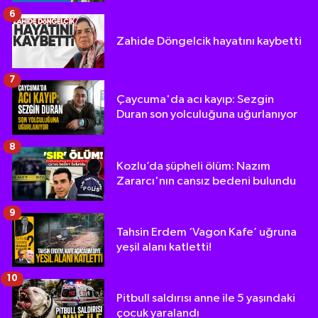
6
Zahide Döngelcik hayatını kaybetti
7
Çaycuma'da acı kayıp: Sezgin
Duran son yolculuğuna uğurlanıyor
8
Kozlu’da şüpheli ölüm: Nazım
Zararcı'nın cansız bedeni bulundu
9
Tahsin Erdem ‘Vagon Kafe’ uğruna
yeşil alanı katletti!
10
Pitbull saldırısı anne ile 5 yaşındaki
çocuk yaralandı