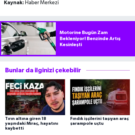
Kaynak:
Haber Merkezi
Motorine Bugün Zam
Bekleniyor! Benzinde Artış
Kesinleşti
Bunlar da ilginizi çekebilir
Tırın altına giren 18
Fındık işçilerini taşıyan araç
yaşındaki Miraç, hayatını
şarampole uçtu
kaybetti