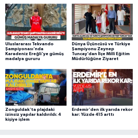
Uluslararası Tekvando
Dünya Üçüncüsü ve Türkiye
Şampiyonası'nda
Şampiyonu Zeynep
Karadeniz Ereğli'ye gümüş
Tuncay’dan İlçe Millî Eğitim
madalya gururu
Müdürlüğüne Ziyaret
Zonguldak'ta plajdaki
Erdemir'den ilk yarıda rekor
izinsiz yapılar kaldırıldı: 4
kar: Yüzde 415 arttı
kişiye işlem