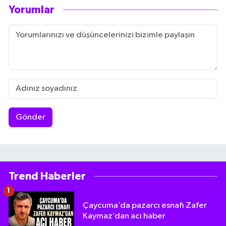
Yorumlar
Gönder
Trend Haberler
1
Çaycuma’da pazarcı esnafı Zafer
Kaymaz’dan acı haber