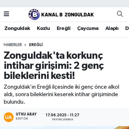
Zonguldak
Zonguldak Nöbetçi Eczaneler
Zonguldak
Kozlu
Ereğli
Çaycuma
Alaplı
D
Kozlu
Zonguldak Hava Durumu
HABERLER
EREĞLI
Ereğli
Zonguldak Trafik Yoğunluk Haritası
Zonguldak'ta korkunç
intihar girişimi: 2 genç
Çaycuma
Puan Durumu ve Fikstür
bileklerini kesti!
Alaplı
Tüm Manşetler
Zonguldak’ın Ereğli ilçesinde iki genç önce alkol
aldı, sonra bileklerini keserek intihar girişiminde
Devrek
Son Dakika Haberleri
bulundu.
Gökçebey
Haber Arşivi
UTKU ABAY
17.06.2025 - 11:27
EDITÖR
YAYINLANMA
Bartın