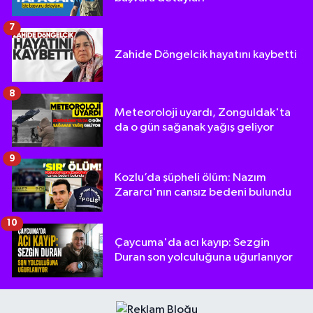
7
Zahide Döngelcik hayatını kaybetti
8
Meteoroloji uyardı, Zonguldak'ta
da o gün sağanak yağış geliyor
9
Kozlu’da şüpheli ölüm: Nazım
Zararcı'nın cansız bedeni bulundu
10
Çaycuma'da acı kayıp: Sezgin
Duran son yolculuğuna uğurlanıyor