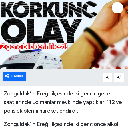
Karabük
Spor
Ulusal
Paylaş
-
+
A
A
Zonguldak’ın Ereğli ilçesinde iki gencin gece
saatlerinde Lojmanlar mevkiinde yaptıkları 112 ve
polis ekiplerini hareketlendirdi.
Zonguldak’ın Ereğli ilçesinde iki genç önce alkol