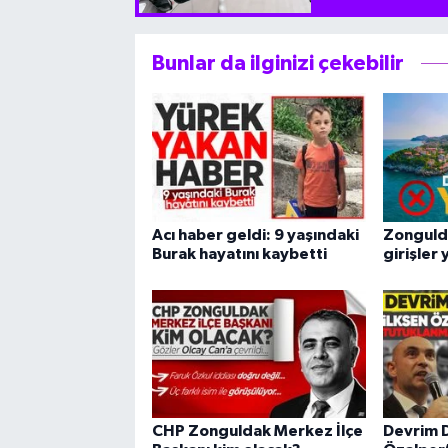
Bunlar da ilginizi çekebilir
Acı haber geldi: 9 yaşındaki
Zonguld
Burak hayatını kaybetti
girişler
CHP Zonguldak Merkez İlçe
Devrim D