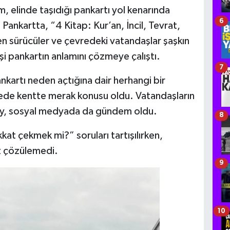
m, elinde taşıdığı pankartı yol kenarında
6
 Pankartta, “4 Kitap: Kur’an, İncil, Tevrat,
ren sürücüler ve çevredeki vatandaşlar şaşkın
işi pankartın anlamını çözmeye çalıştı.
7
kartı neden açtığına dair herhangi bir
rede kentte merak konusu oldu. Vatandaşların
lay, sosyal medyada da gündem oldu.
8
at çekmek mi?” soruları tartışılırken,
z çözülemedi.
9
10