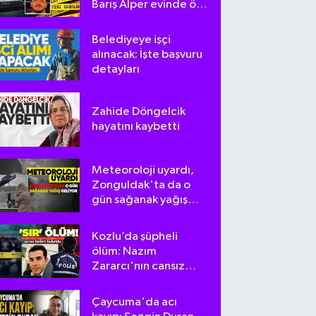
Barış Alper evinde ölü
bulundu
Belediyeye işçi
alınacak: İşte başvuru
detayları
Zahide Döngelcik
hayatını kaybetti
Meteoroloji uyardı,
Zonguldak'ta da o
gün sağanak yağış
geliyor
Kozlu’da şüpheli
ölüm: Nazım
Zararcı'nın cansız
bedeni bulundu
Çaycuma'da acı