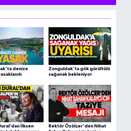
ak'ta denize
Zonguldak'ta gök gürültülü
 yasaklandı
sağanak bekleniyor
ural’dan İlksen
Rektör Özölçer'den Nihat