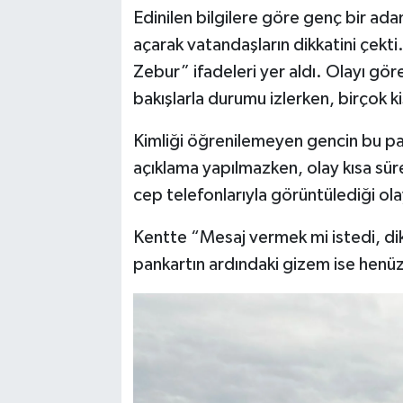
Edinilen bilgilere göre genç bir ada
açarak vatandaşların dikkatini çekti.
Zebur” ifadeleri yer aldı. Olayı gö
bakışlarla durumu izlerken, birçok k
Kimliği öğrenilemeyen gencin bu pan
açıklama yapılmazken, olay kısa sü
cep telefonlarıyla görüntülediği o
Kentte “Mesaj vermek mi istedi, dikk
pankartın ardındaki gizem ise henü