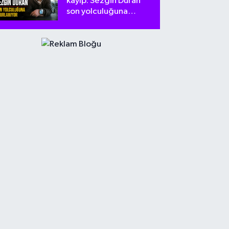
kayıp: Sezgin Duran
son yolculuğuna
uğurlanıyor