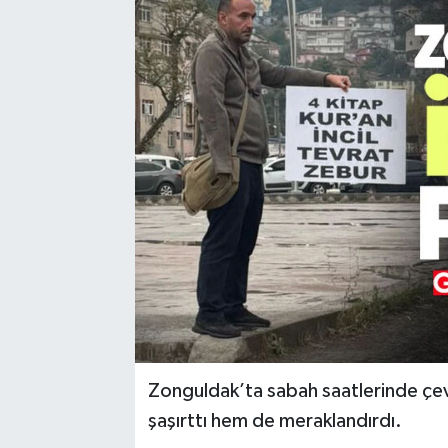
Karabük
Spor
Ulusal
Zonguldak’ta sabah saatlerinde çev
şaşırttı hem de meraklandırdı.