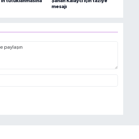
in tutuklanmasına
Şahan Kalaycı için taziye
mesajı