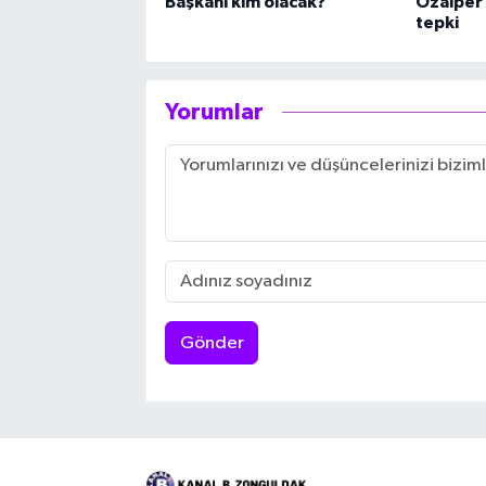
Başkanı kim olacak?
Özalper’
tepki
Yorumlar
Gönder