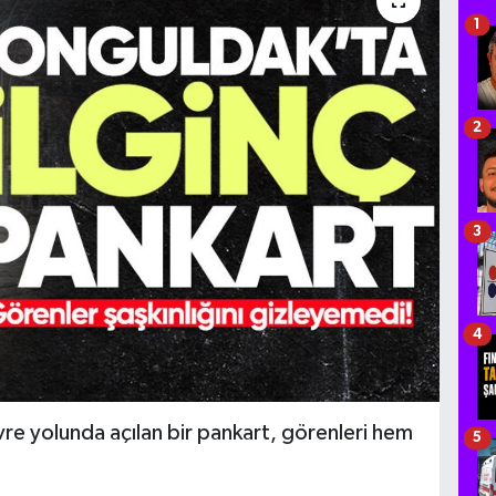
1
2
3
4
re yolunda açılan bir pankart, görenleri hem
5