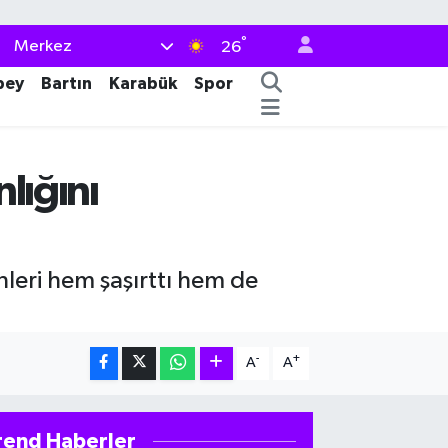
°
Merkez
26
bey
Bartın
Karabük
Spor
lığını
leri hem şaşırttı hem de
-
+
A
A
rend Haberler