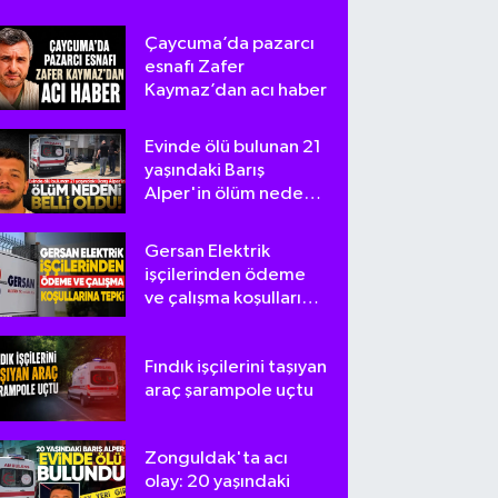
Çaycuma’da pazarcı
esnafı Zafer
Kaymaz’dan acı haber
Evinde ölü bulunan 21
yaşındaki Barış
Alper'in ölüm nedeni
belli oldu
Gersan Elektrik
işçilerinden ödeme
ve çalışma koşullarına
tepki
Fındık işçilerini taşıyan
araç şarampole uçtu
Zonguldak'ta acı
olay: 20 yaşındaki