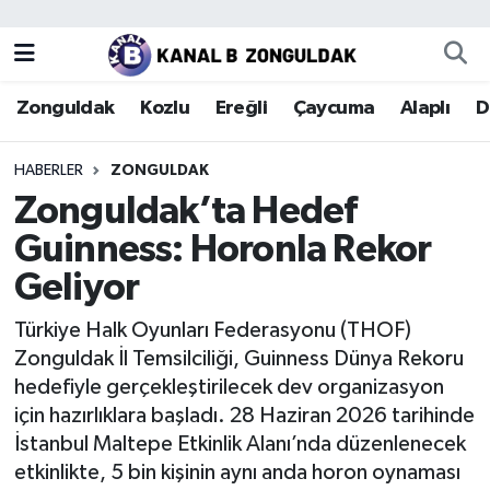
Zonguldak
Zonguldak Nöbetçi Eczaneler
Zonguldak
Kozlu
Ereğli
Çaycuma
Alaplı
D
Kozlu
Zonguldak Hava Durumu
HABERLER
ZONGULDAK
Ereğli
Zonguldak Trafik Yoğunluk Haritası
Zonguldak’ta Hedef
Guinness: Horonla Rekor
Çaycuma
Puan Durumu ve Fikstür
Geliyor
Alaplı
Tüm Manşetler
Türkiye Halk Oyunları Federasyonu (THOF)
Zonguldak İl Temsilciliği, Guinness Dünya Rekoru
Devrek
Son Dakika Haberleri
hedefiyle gerçekleştirilecek dev organizasyon
için hazırlıklara başladı. 28 Haziran 2026 tarihinde
Gökçebey
Haber Arşivi
İstanbul Maltepe Etkinlik Alanı’nda düzenlenecek
etkinlikte, 5 bin kişinin aynı anda horon oynaması
Bartın