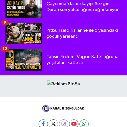
Çaycuma'da acı kayıp: Sezgin
Duran son yolculuğuna uğurlanıyor
9
Pitbull saldırısı anne ile 5 yaşındaki
çocuk yaralandı
10
Tahsin Erdem ‘Vagon Kafe’ uğruna
yeşil alanı katletti!