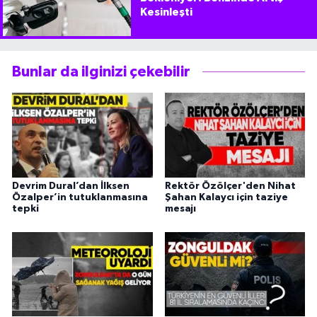
Kesinleşti
Bunlar da ilginizi çekebilir
Devrim Dural’dan İlksen
Rektör Özölçer'den Nihat
Özalper’in tutuklanmasına
Şahan Kalaycı için taziye
tepki
mesajı