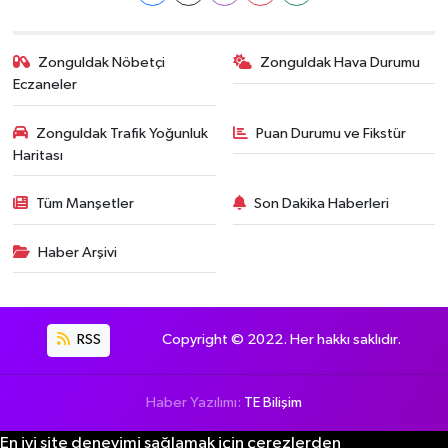
Zonguldak Nöbetçi
Zonguldak Hava Durumu
Eczaneler
Zonguldak Trafik Yoğunluk
Puan Durumu ve Fikstür
Haritası
Tüm Manşetler
Son Dakika Haberleri
Haber Arşivi
RSS
Copyright © 2022. Her hakkı saklıdır.
Haber Yazılımı:
TE Bilişim
En iyi site deneyimi sağlamak için çerezlerden