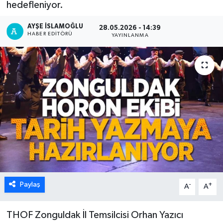
hedefleniyor.
Karabük
AYŞE İSLAMOĞLU
28.05.2026 - 14:39
HABER EDITÖRÜ
YAYINLANMA
Spor
Ulusal
Paylaş
-
+
A
A
THOF Zonguldak İl Temsilcisi Orhan Yazıcı