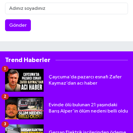
Gönder
Trend Haberler
1
Çaycuma’da pazarcı esnafı Zafer
Kaymaz’dan acı haber
2
Evinde ölü bulunan 21 yaşındaki
Barış Alper'in ölüm nedeni belli oldu
3
Gersan Elektrik işçilerinden ödeme