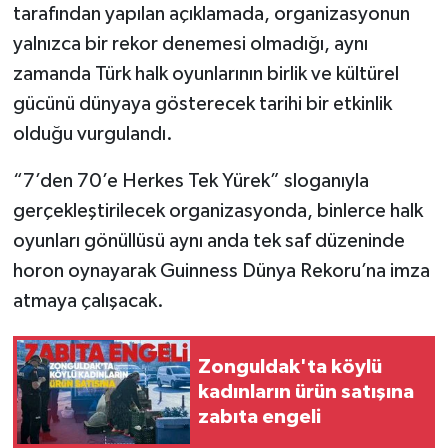
tarafından yapılan açıklamada, organizasyonun
yalnızca bir rekor denemesi olmadığı, aynı
zamanda Türk halk oyunlarının birlik ve kültürel
gücünü dünyaya gösterecek tarihi bir etkinlik
olduğu vurgulandı.
“7’den 70’e Herkes Tek Yürek” sloganıyla
gerçekleştirilecek organizasyonda, binlerce halk
oyunları gönüllüsü aynı anda tek saf düzeninde
horon oynayarak Guinness Dünya Rekoru’na imza
atmaya çalışacak.
Zonguldak'ta köylü
kadınların ürün satışına
zabıta engeli