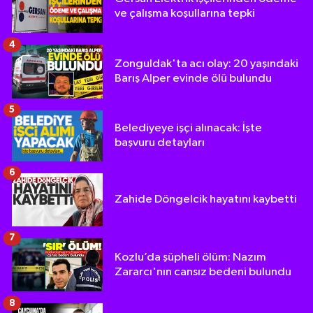
ve çalışma koşullarına tepki
4
Zonguldak'ta acı olay: 20 yaşındaki
Barış Alper evinde ölü bulundu
5
Belediyeye işçi alınacak: İşte
başvuru detayları
6
Zahide Döngelcik hayatını kaybetti
7
Kozlu’da şüpheli ölüm: Nazım
Zararcı'nın cansız bedeni bulundu
8