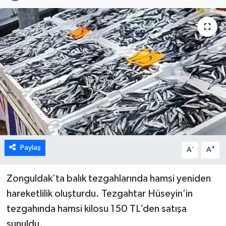
Karabük
Spor
Ulusal
Paylaş
-
+
A
A
Zonguldak’ta balık tezgahlarında hamsi yeniden
hareketlilik oluşturdu. Tezgahtar Hüseyin’in
tezgahında hamsi kilosu 150 TL’den satışa
sunuldu.