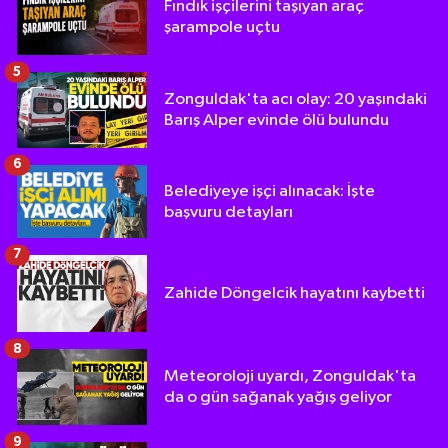
Fındık işçilerini taşıyan araç
şarampole uçtu
5
Zonguldak'ta acı olay: 20 yaşındaki
Barış Alper evinde ölü bulundu
6
Belediyeye işçi alınacak: İşte
başvuru detayları
7
Zahide Döngelcik hayatını kaybetti
8
Meteoroloji uyardı, Zonguldak'ta
da o gün sağanak yağış geliyor
9