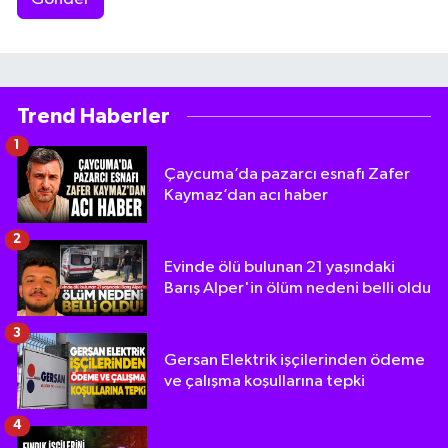
Trend Haberler
1
Çaycuma’da pazarcı esnafı Zafer
Kaymaz’dan acı haber
2
Evinde ölü bulunan 21 yaşındaki
Barış Alper'in ölüm nedeni belli oldu
3
Gersan Elektrik işçilerinden ödeme
ve çalışma koşullarına tepki
4