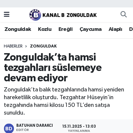
Zonguldak
Zonguldak Nöbetçi Eczaneler
Zonguldak
Kozlu
Ereğli
Çaycuma
Alaplı
D
Kozlu
Zonguldak Hava Durumu
HABERLER
ZONGULDAK
Ereğli
Zonguldak Trafik Yoğunluk Haritası
Zonguldak’ta hamsi
tezgahları süslemeye
Çaycuma
Puan Durumu ve Fikstür
devam ediyor
Alaplı
Tüm Manşetler
Zonguldak’ta balık tezgahlarında hamsi yeniden
hareketlilik oluşturdu. Tezgahtar Hüseyin’in
Devrek
Son Dakika Haberleri
tezgahında hamsi kilosu 150 TL’den satışa
sunuldu.
Gökçebey
Haber Arşivi
BATUHAN DARAKCI
15.11.2025 - 13:03
Bartın
EDITÖR
YAYINLANMA