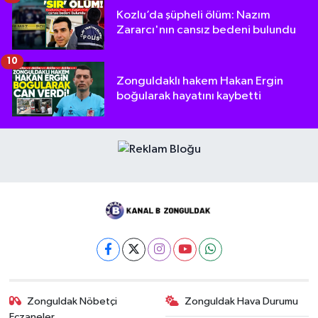
Kozlu’da şüpheli ölüm: Nazım
Zararcı'nın cansız bedeni bulundu
10
Zonguldaklı hakem Hakan Ergin
boğularak hayatını kaybetti
Zonguldak Nöbetçi
Zonguldak Hava Durumu
Eczaneler