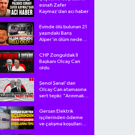
esnafı Zafer
Kaymaz’dan acı haber
Evinde ölü bulunan 21
yaşındaki Barış
Alper'in ölüm nedeni
belli oldu
CHP Zonguldak İl
Başkanı Olcay Can
oldu
Şenol Şanal'dan
Olcay Can atamasına
sert tepki: "Arınmak
tam da bu olsa
gerek!"
Gersan Elektrik
işçilerinden ödeme
ve çalışma koşullarına
tepki