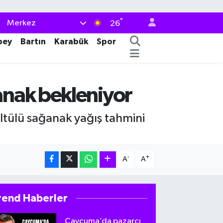
°
Merkez
26
bey
Bartın
Karabük
Spor
anak bekleniyor
tülü sağanak yağış tahmini
-
+
A
A
rend Haberler
Çaycuma’da pazarcı