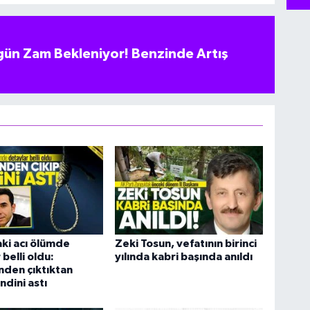
ün Zam Bekleniyor! Benzinde Artış
ki acı ölümde
Zeki Tosun, vefatının birinci
belli oldu:
yılında kabri başında anıldı
den çıktıktan
ndini astı