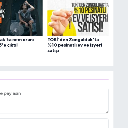
ak'ta nem oranı
TOKİ’den Zonguldak'ta
'e çıktı!
%10 peşinatlı ev ve işyeri
satışı