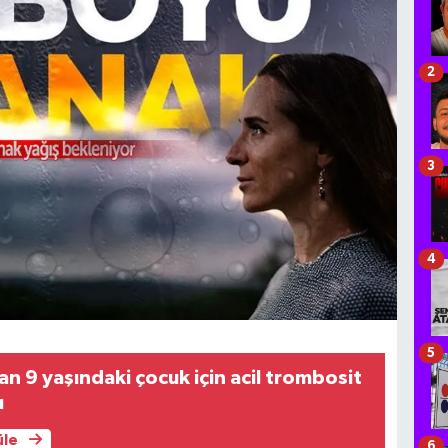
2
3
4
5
n 9 yaşındaki çocuk için acil trombosit
ı
üle
6