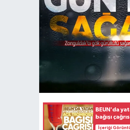
Karabük
Spor
Ulusal
BEUN'da yata
bağışı çağrıs
İçeriği Görünt