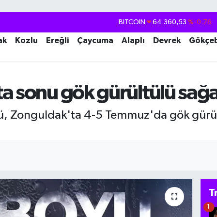
BITCOIN
64.360,53
%-0.76
DOLAR
47,7069
%0.17
ak
Kozlu
Ereğli
Çaycuma
Alaplı
Devrek
Gökçe
EURO
55,0265
%0.01
STERLİN
64,1897
%0.02
GRAM ALTIN
6618.49
%2.12
a sonu gök gürültülü sağ
BİST100
13.887
%64
, Zonguldak'ta 4-5 Temmuz'da gök gürül
T
1