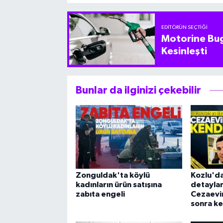
EDITÖRÜN SEÇTIĞI
Motorine Bug
Kesinleşti
Bunlar da ilginizi çekebilir
Zonguldak'ta köylü
Kozlu'da
kadınların ürün satışına
detaylar 
zabıta engeli
Cezaevin
sonra ke