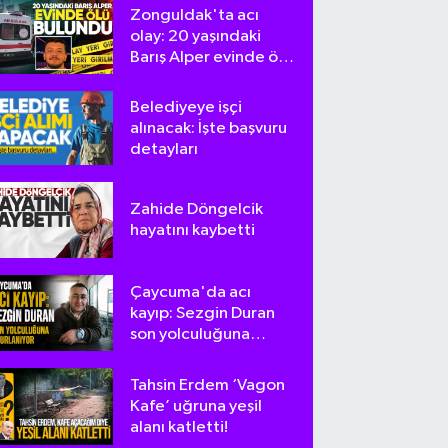
Zonguldak'ta acı
olay: 20 yaşındaki
Barış Alper evinde ölü
bulundu
Belediyeye işçi
alınacak: İşte başvuru
detayları
Zahide Döngelcik
hayatını kaybetti
Çaycuma'da acı
kayıp: Sezgin Duran
son yolculuğuna
uğurlanıyor
Tahsin Erdem ‘Vagon
Kafe’ uğruna yeşil
alanı katletti!