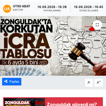
UTKU ABAY
16.06.2026 - 16:38
16.06.2026 - 16:40
Karabük
EDITÖR
YAYINLANMA
GÜNCELLEME
Spor
Ulusal
Paylaş
-
+
A
A
Zonguldak güvenli mi?