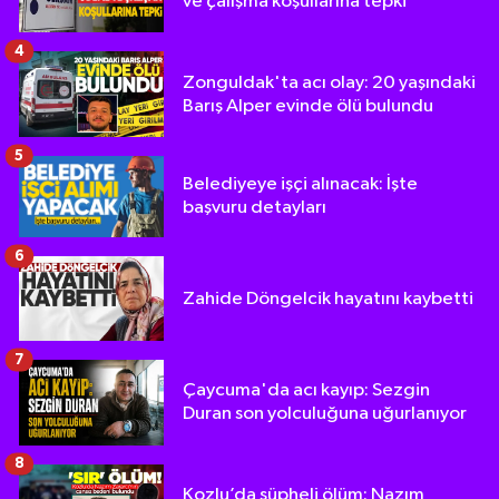
ve çalışma koşullarına tepki
4
Zonguldak'ta acı olay: 20 yaşındaki
Barış Alper evinde ölü bulundu
5
Belediyeye işçi alınacak: İşte
başvuru detayları
6
Zahide Döngelcik hayatını kaybetti
7
Çaycuma'da acı kayıp: Sezgin
Duran son yolculuğuna uğurlanıyor
8
Kozlu’da şüpheli ölüm: Nazım