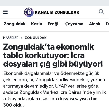
Zonguldak
Zonguldak Nöbetçi Eczaneler
Zonguldak
Kozlu
Ereğli
Çaycuma
Alaplı
D
Kozlu
Zonguldak Hava Durumu
HABERLER
ZONGULDAK
Ereğli
Zonguldak Trafik Yoğunluk Haritası
Zonguldak’ta ekonomik
tablo korkutuyor: İcra
Çaycuma
Puan Durumu ve Fikstür
dosyaları çığ gibi büyüyor!
Alaplı
Tüm Manşetler
Ekonomik dalgalanmalar ve ödenmekte güçlük
çekilen borçlar, Zonguldak adliyesindeki iş yükünü
Devrek
Son Dakika Haberleri
artırmaya devam ediyor. UYAP verilerine göre,
sadece Zonguldak Merkez İcra Dairesi'nde yılın ilk
Gökçebey
Haber Arşivi
5.5 ayında açılan esas icra dosyası sayısı 5 bin
300 oldu.
Bartın