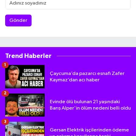
Gönder
Trend Haberler
1
Çaycuma’da pazarcı esnafı Zafer
Kaymaz’dan acı haber
2
Evinde ölü bulunan 21 yaşındaki
Barış Alper'in ölüm nedeni belli oldu
3
Gersan Elektrik işçilerinden ödeme