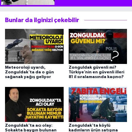
Bunlar da ilginizi çekebilir
Meteoroloji uyardı,
Zonguldak güvenli mi?
Zonguldak'ta da o gün
Türkiye’nin en güvenli illeri
sağanak yağış geliyor
81 il sıralamasında kaçıncı?
Zonguldak'ta acı olay:
Zonguldak'ta köylü
Sokakta baygın bulunan
kadınların ürün satışına