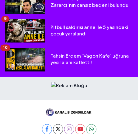
Zararcı'nın cansız bedeni bulundu
9
Pitbull saldırısı anne ile 5 yaşındaki
çocuk yaralandı
10
Tahsin Erdem ‘Vagon Kafe’ uğruna
yeşil alanı katletti!