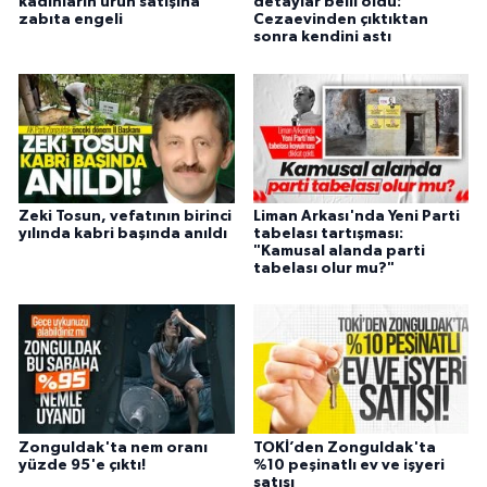
kadınların ürün satışına
detaylar belli oldu:
zabıta engeli
Cezaevinden çıktıktan
sonra kendini astı
Zeki Tosun, vefatının birinci
Liman Arkası'nda Yeni Parti
yılında kabri başında anıldı
tabelası tartışması:
"Kamusal alanda parti
tabelası olur mu?"
Zonguldak'ta nem oranı
TOKİ’den Zonguldak'ta
yüzde 95'e çıktı!
%10 peşinatlı ev ve işyeri
satışı