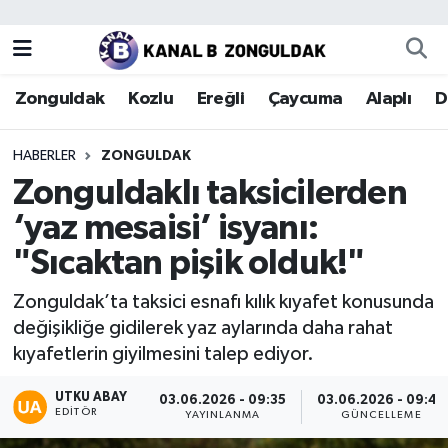
Zonguldak
Zonguldak Nöbetçi Eczaneler
Zonguldak
Kozlu
Ereğli
Çaycuma
Alaplı
D
Kozlu
Zonguldak Hava Durumu
HABERLER
ZONGULDAK
Ereğli
Zonguldak Trafik Yoğunluk Haritası
Zonguldaklı taksicilerden
‘yaz mesaisi’ isyanı:
Çaycuma
Puan Durumu ve Fikstür
"Sıcaktan pişik olduk!"
Alaplı
Tüm Manşetler
Zonguldak’ta taksici esnafı kılık kıyafet konusunda
değişikliğe gidilerek yaz aylarında daha rahat
Devrek
Son Dakika Haberleri
kıyafetlerin giyilmesini talep ediyor.
Gökçebey
Haber Arşivi
UTKU ABAY
03.06.2026 - 09:35
03.06.2026 - 09:47
EDITÖR
YAYINLANMA
GÜNCELLEME
Bartın