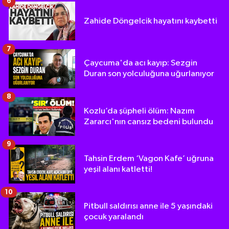
6
Zahide Döngelcik hayatını kaybetti
7
Çaycuma'da acı kayıp: Sezgin
Duran son yolculuğuna uğurlanıyor
8
Kozlu’da şüpheli ölüm: Nazım
Zararcı'nın cansız bedeni bulundu
9
Tahsin Erdem ‘Vagon Kafe’ uğruna
yeşil alanı katletti!
10
Pitbull saldırısı anne ile 5 yaşındaki
çocuk yaralandı