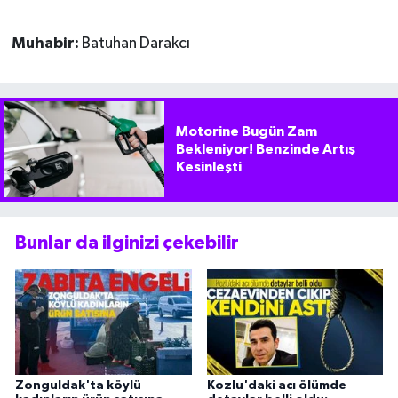
Muhabir:
Batuhan Darakcı
Motorine Bugün Zam
Bekleniyor! Benzinde Artış
Kesinleşti
Bunlar da ilginizi çekebilir
Zonguldak'ta köylü
Kozlu'daki acı ölümde