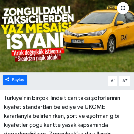
Karabük
Spor
Ulusal
Paylaş
-
+
A
A
Türkiye’nin birçok ilinde ticari taksi şoförlerinin
kıyafet standartları belediye ve UKOME
kararlarıyla belirlenirken, şort ve eşofman gibi
kıyafetler çoğu kentte yasak kapsamında