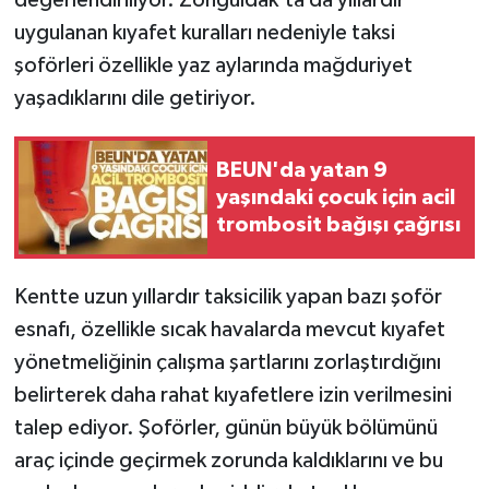
değerlendiriliyor. Zonguldak’ta da yıllardır
uygulanan kıyafet kuralları nedeniyle taksi
şoförleri özellikle yaz aylarında mağduriyet
yaşadıklarını dile getiriyor.
BEUN'da yatan 9
yaşındaki çocuk için acil
trombosit bağışı çağrısı
Kentte uzun yıllardır taksicilik yapan bazı şoför
esnafı, özellikle sıcak havalarda mevcut kıyafet
yönetmeliğinin çalışma şartlarını zorlaştırdığını
belirterek daha rahat kıyafetlere izin verilmesini
talep ediyor. Şoförler, günün büyük bölümünü
araç içinde geçirmek zorunda kaldıklarını ve bu