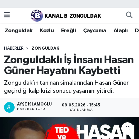
Zonguldak
Zonguldak Nöbetçi Eczaneler
Zonguldak
Kozlu
Ereğli
Çaycuma
Alaplı
D
Kozlu
Zonguldak Hava Durumu
HABERLER
ZONGULDAK
Ereğli
Zonguldak Trafik Yoğunluk Haritası
Zonguldaklı İş İnsanı Hasan
Güner Hayatını Kaybetti
Çaycuma
Puan Durumu ve Fikstür
Zonguldak’ın tanınan simalarından Hasan Güner
Alaplı
Tüm Manşetler
geçirdiği kalp krizi sonucu yaşamını yitirdi.
Devrek
Son Dakika Haberleri
AYŞE İSLAMOĞLU
09.05.2026 - 15:45
HABER EDITÖRÜ
YAYINLANMA
Gökçebey
Haber Arşivi
Bartın