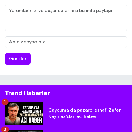
Gönder
Trend Haberler
1
Çaycuma’da pazarcı esnafı Zafer
Kaymaz’dan acı haber
2