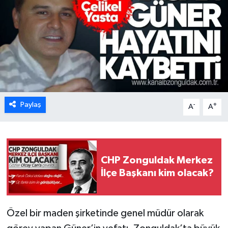
Karabük
Spor
Ulusal
Paylaş
-
+
A
A
CHP Zonguldak Merkez
İlçe Başkanı kim olacak?
Özel bir maden şirketinde genel müdür olarak