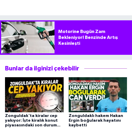
Motorine Bugün Zam
Bekleniyor! Benzinde Artış
Kesinleşti
Bunlar da ilginizi çekebilir
Zonguldak'ta kiralar cep
Zonguldaklı hakem Hakan
yakıyor: İşte kiralık konut
Ergin boğularak hayatını
piyasasındaki son durum...
kaybetti