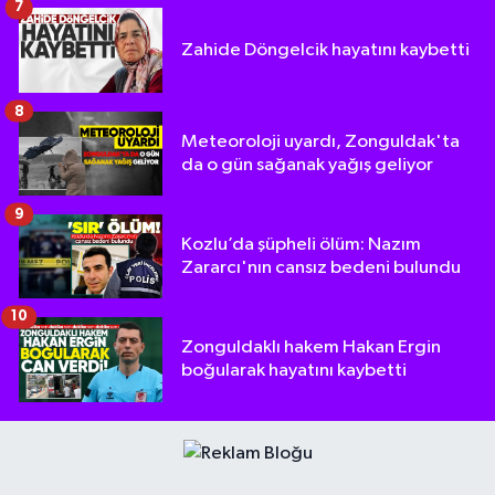
7
Zahide Döngelcik hayatını kaybetti
8
Meteoroloji uyardı, Zonguldak'ta
da o gün sağanak yağış geliyor
9
Kozlu’da şüpheli ölüm: Nazım
Zararcı'nın cansız bedeni bulundu
10
Zonguldaklı hakem Hakan Ergin
boğularak hayatını kaybetti