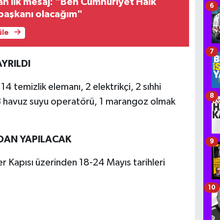
n ilk mesaj: "Ben Cumhuriyet Halk
6
l başkanı olacağım"
üle
7
YRILDI
4 temizlik elemanı, 2 elektrikçi, 2 sıhhi
8
, 3 havuz suyu operatörü, 1 marangoz olmak
.
DAN YAPILACAK
9
r Kapısı üzerinden 18-24 Mayıs tarihleri
10