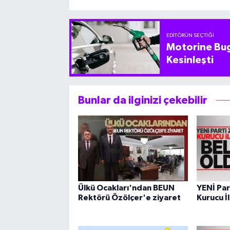
EDITÖRÜN SEÇTIĞI
Motorine Bug
Kesinleşti
Bunlar da ilginizi çekebilir
Ülkü Ocakları'ndan BEUN
YENİ Par
Rektörü Özölçer'e ziyaret
Kurucu İl