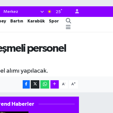
°
Merkez
25
bey
Bartın
Karabük
Spor
eşmeli personel
l alımı yapılacak.
-
+
A
A
rend Haberler