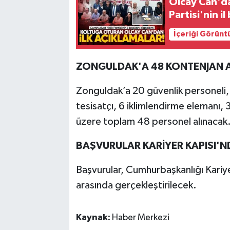
Olcay Can'da
Partisi'nin i
İçeriği Görünt
ZONGULDAK'A 48 KONTENJAN A
Zonguldak’a 20 güvenlik personeli, 1
tesisatçı, 6 iklimlendirme elemanı
üzere toplam 48 personel alınacak
BAŞVURULAR KARİYER KAPISI'N
Başvurular, Cumhurbaşkanlığı Kariye
arasında gerçekleştirilecek.
Kaynak:
Haber Merkezi