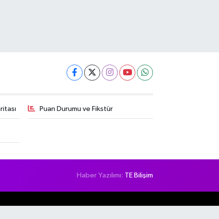
itası
Puan Durumu ve Fikstür
Haber Yazılımı:
TE Bilişim