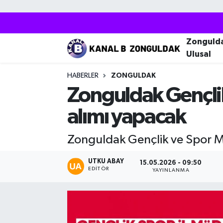
Zonguldak
Zonguldak Nöbetçi Eczaneler
Zonguld
Ulusal
Kozlu
Zonguldak Hava Durumu
HABERLER
ZONGULDAK
Ereğli
Zonguldak Trafik Yoğunluk Haritası
Zonguldak Gençli
alımı yapacak
Çaycuma
Puan Durumu ve Fikstür
Zonguldak Gençlik ve Spor M
Alaplı
Tüm Manşetler
UTKU ABAY
15.05.2026 - 09:50
Devrek
Son Dakika Haberleri
EDITÖR
YAYINLANMA
Gökçebey
Haber Arşivi
Bartın