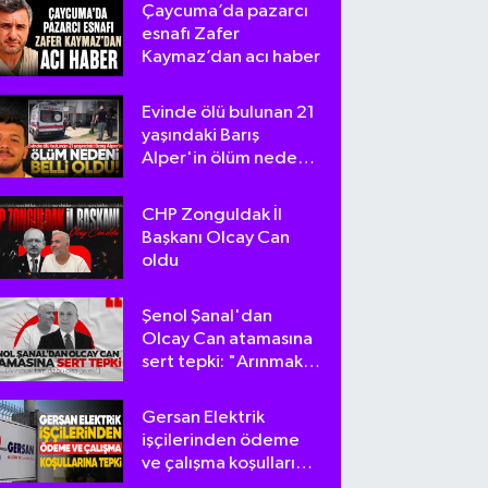
Çaycuma’da pazarcı
esnafı Zafer
Kaymaz’dan acı haber
Evinde ölü bulunan 21
yaşındaki Barış
Alper'in ölüm nedeni
belli oldu
CHP Zonguldak İl
Başkanı Olcay Can
oldu
Şenol Şanal'dan
Olcay Can atamasına
sert tepki: "Arınmak
tam da bu olsa
gerek!"
Gersan Elektrik
işçilerinden ödeme
ve çalışma koşullarına
tepki