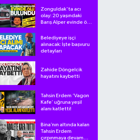
Zonguldak'ta acı
olay: 20 yaşındaki
Barış Alper evinde ölü
bulundu
Belediyeye işçi
alınacak: İşte başvuru
detayları
Zahide Döngelcik
hayatını kaybetti
Tahsin Erdem ‘Vagon
Kafe’ uğruna yeşil
alanı katletti!
Bina’nın altında kalan
Tahsin Erdem
çırpınmaya devam