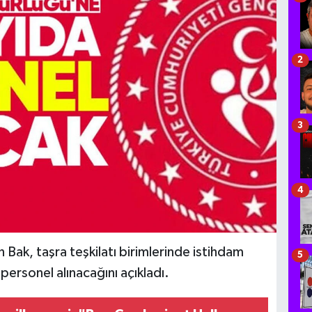
2
3
4
Bak, taşra teşkilatı birimlerinde istihdam
5
personel alınacağını açıkladı.