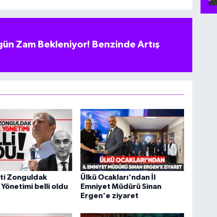
ün Zam Bekleniyor! Benzinde Artış
ti Zonguldak
Ülkü Ocakları'ndan İl
 Yönetimi belli oldu
Emniyet Müdürü Sinan
Ergen'e ziyaret