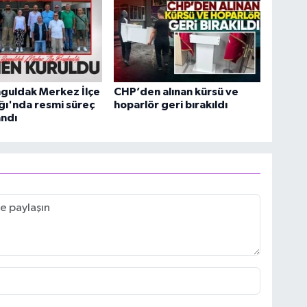
guldak Merkez İlçe
CHP’den alınan kürsü ve
ğı'nda resmi süreç
hoparlör geri bırakıldı
ndı